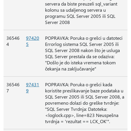
servera da biste preuzeli sql_variant
kolonu sa udaljenog servera u
programu SQL Server 2005 ili SQL
Server 2008
36546
97420
POPRAVKA: Poruka o grešci u datoteci
4
5
Errorlog sistema SQL Server 2005 ili
SQL Server 2008 nakon što je usluga
SQL Server prestala da se odaziva:
"Došlo je do isteka vremena tokom
čekanja na zaključavanje"
36546
97431
POPRAVKA: Poruka o grešci kada
7
9
koristite preslikavanje baze podataka u
SQL Server 2005 ili SQL Server 2008, a
povremeno dolazi do greške tvrdnje:
"SQL Server Tvrdnja: Datoteka:
<loglock.cpp>, line=823 Neuspešna
tvrdnja = 'rezultat == LCK_OK'".