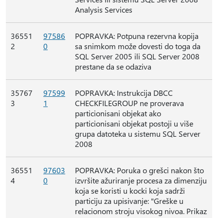
Analysis Services
36551
97586
POPRAVKA: Potpuna rezervna kopija
2
0
sa snimkom može dovesti do toga da
SQL Server 2005 ili SQL Server 2008
prestane da se odaziva
35767
97599
POPRAVKA: Instrukcija DBCC
3
1
CHECKFILEGROUP ne proverava
particionisani objekat ako
particionisani objekat postoji u više
grupa datoteka u sistemu SQL Server
2008
36551
97603
POPRAVKA: Poruka o grešci nakon što
4
0
izvršite ažuriranje procesa za dimenziju
koja se koristi u kocki koja sadrži
particiju za upisivanje: "Greške u
relacionom stroju visokog nivoa. Prikaz