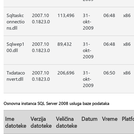
Sqltaskc
2007.10
113,496
31-
06:48
x86
onnectio
0.1823.0
okt-
ns.dll
2009
Sqlwep1
2007.10
89,432
31-
06:48
x86
00.dll
0.1823.0
okt-
2009
Txdataco
2007.10
206,696
31-
06:50
x86
nvert.dll
0.1823.0
okt-
2009
Osnovna instanca SQL Server 2008 usluga baze podataka
Ime
Verzija
Veličina
Datum
Vreme
Plat
datoteke
datoteke
datoteke