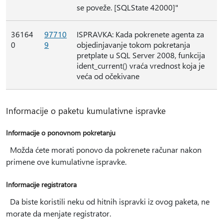
se poveže. [SQLState 42000]"
36164
97710
ISPRAVKA: Kada pokrenete agenta za
0
9
objedinjavanje tokom pokretanja
pretplate u SQL Server 2008, funkcija
ident_current() vraća vrednost koja je
veća od očekivane
Informacije o paketu kumulativne ispravke
Informacije o ponovnom pokretanju
Možda ćete morati ponovo da pokrenete računar nakon
primene ove kumulativne ispravke.
Informacije registratora
Da biste koristili neku od hitnih ispravki iz ovog paketa, ne
morate da menjate registrator.