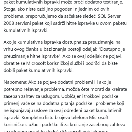
paket kumulativnih ispravki može proći dodatno testiranje.
Stoga, ako niste ozbiljno pogođeni nijednim od ovih
problema, preporučujemo da sačekate sledeći SQL Server
2008 servisni paket koji sadrži hitne ispravke u ovom paketu
kumulativnih ispravki.
Ako je kumulativna ispravka dostupna za preuzimanje, na
vrhu ovog članka u bazi znanja postoji odeljak "Dostupno je
preuzimanje hitne ispravke". Ako se ovaj odeljak ne pojavi,
obratite se Microsoft korisničkoj službi i podršci da biste
dobili paket kumulativnih ispravki.
Napomena: Ako se pojave dodatni problemi ili ako je
potrebno rešavanje problema, možda ćete morati da kreirate
zaseban zahtev za uslugom. Uobičajeni troškovi podrške
primenjivaće se na dodatna pitanja podrške i probleme koji
ne ispunjavaju uslove za ovaj određeni paket kumulativnih
ispravki. Kompletnu listu brojeva telefona Microsoft
korisničke službe i podrške ili za kreiranje zasebnog zahteva
za uslugom posetite sledeću Microsoft veb lokaciju: