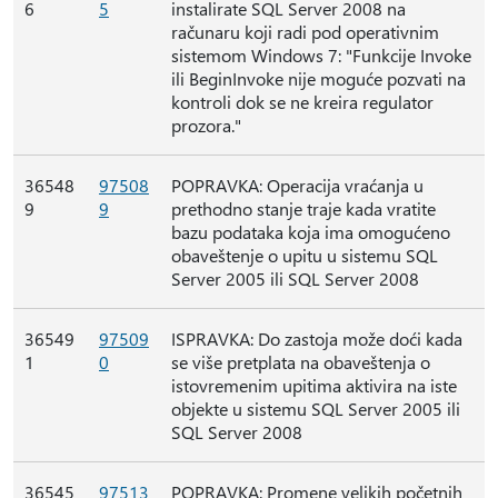
6
5
instalirate SQL Server 2008 na
računaru koji radi pod operativnim
sistemom Windows 7: "Funkcije Invoke
ili BeginInvoke nije moguće pozvati na
kontroli dok se ne kreira regulator
prozora."
36548
97508
POPRAVKA: Operacija vraćanja u
9
9
prethodno stanje traje kada vratite
bazu podataka koja ima omogućeno
obaveštenje o upitu u sistemu SQL
Server 2005 ili SQL Server 2008
36549
97509
ISPRAVKA: Do zastoja može doći kada
1
0
se više pretplata na obaveštenja o
istovremenim upitima aktivira na iste
objekte u sistemu SQL Server 2005 ili
SQL Server 2008
36545
97513
POPRAVKA: Promene velikih početnih