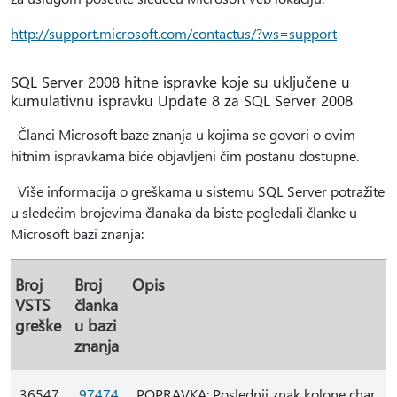
http://support.microsoft.com/contactus/?ws=support
SQL Server 2008 hitne ispravke koje su uključene u
kumulativnu ispravku Update 8 za SQL Server 2008
Članci Microsoft baze znanja u kojima se govori o ovim
hitnim ispravkama biće objavljeni čim postanu dostupne.
Više informacija o greškama u sistemu SQL Server potražite
u sledećim brojevima članaka da biste pogledali članke u
Microsoft bazi znanja:
Broj
Broj
Opis
VSTS
članka
greške
u bazi
znanja
36547
97474
POPRAVKA: Poslednji znak kolone char