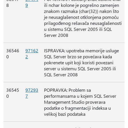
8
9
ili nchar kolone je pogrešno zamenjen
znakom razmaka (char(32)) nakon što
je neusaglašenost otklonjena pomoću
prilagođenog rešavača neusaglašenosti
u sistemu SQL Server 2005 ili SQL
Server 2008
36546
97162
ISPRAVKA: upotreba memorije usluge
0
2
SQL Server brzo se povećava kada
pokrenete upit koji koristi povezani
server u sistemu SQL Server 2005 ili
SQL Server 2008
36545
97293
POPRAVKA: Problem sa
0
7
performansama u kojem SQL Server
Management Studio proverava
podatke o fragmentaciji indeksa u
velikoj bazi podataka