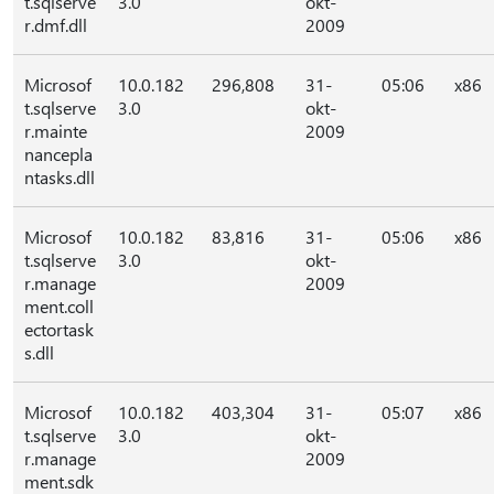
t.sqlserve
3.0
okt-
r.dmf.dll
2009
Microsof
10.0.182
296,808
31-
05:06
x86
t.sqlserve
3.0
okt-
r.mainte
2009
nancepla
ntasks.dll
Microsof
10.0.182
83,816
31-
05:06
x86
t.sqlserve
3.0
okt-
r.manage
2009
ment.coll
ectortask
s.dll
Microsof
10.0.182
403,304
31-
05:07
x86
t.sqlserve
3.0
okt-
r.manage
2009
ment.sdk