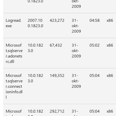
0.1823.0
okt-
2009
Logread.
2007.10
423,272
31-
04:58
x86
exe
0.1823.0
okt-
2009
Microsof
10.0.182
67,432
31-
05:02
x86
t.sqlserve
3.0
okt-
r.adonets
2009
rc.dll
Microsof
10.0.182
149,352
31-
05:04
x86
t.sqlserve
3.0
okt-
r.connect
2009
ioninfo.dl
l
Microsof
10.0.182
292,712
31-
05:04
x86