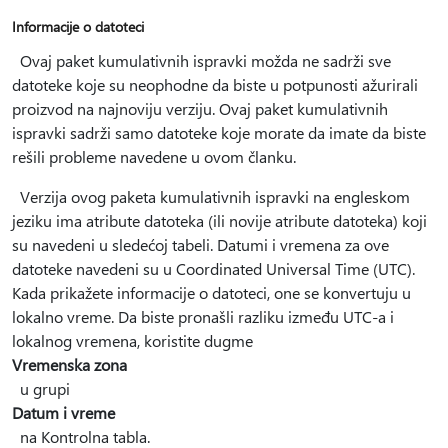
Informacije o datoteci
Ovaj paket kumulativnih ispravki možda ne sadrži sve
datoteke koje su neophodne da biste u potpunosti ažurirali
proizvod na najnoviju verziju. Ovaj paket kumulativnih
ispravki sadrži samo datoteke koje morate da imate da biste
rešili probleme navedene u ovom članku.
Verzija ovog paketa kumulativnih ispravki na engleskom
jeziku ima atribute datoteka (ili novije atribute datoteka) koji
su navedeni u sledećoj tabeli. Datumi i vremena za ove
datoteke navedeni su u Coordinated Universal Time (UTC).
Kada prikažete informacije o datoteci, one se konvertuju u
lokalno vreme. Da biste pronašli razliku između UTC-a i
lokalnog vremena, koristite dugme
Vremenska zona
u grupi
Datum i vreme
na Kontrolna tabla.