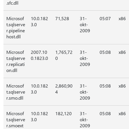
.sfc.dll
Microsof
10.0.182
71,528
31-
05:07
x86
t.sqlserve
3.0
okt-
r.pipeline
2009
host.dll
Microsof
2007.10
1,765,72
31-
05:08
x86
t.sqlserve
0.1823.0
0
okt-
r.replicati
2009
on.dll
Microsof
10.0.182
2,860,90
31-
05:08
x86
t.sqlserve
3.0
4
okt-
r.smo.dll
2009
Microsof
10.0.182
182,120
31-
05:08
x86
t.sqlserve
3.0
okt-
r.smoext
2009