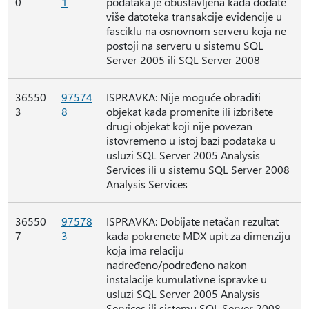
0
1
podataka je obustavljena kada dodate
više datoteka transakcije evidencije u
fasciklu na osnovnom serveru koja ne
postoji na serveru u sistemu SQL
Server 2005 ili SQL Server 2008
36550
97574
ISPRAVKA: Nije moguće obraditi
3
8
objekat kada promenite ili izbrišete
drugi objekat koji nije povezan
istovremeno u istoj bazi podataka u
usluzi SQL Server 2005 Analysis
Services ili u sistemu SQL Server 2008
Analysis Services
36550
97578
ISPRAVKA: Dobijate netačan rezultat
7
3
kada pokrenete MDX upit za dimenziju
koja ima relaciju
nadređeno/podređeno nakon
instalacije kumulativne ispravke u
usluzi SQL Server 2005 Analysis
Services ili sistemu SQL Server 2008