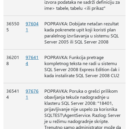
izvora podataka ne sadrži definiciju za
ime> tabele, tabelu <ili prikaz"
36550
97604
POPRAVKA: Dobijate netačan rezultat
5
1
kada pokrenete upit koji koristi plan
paralelnog izvršavanja u sistemu SQL
Server 2005 ili SQL Server 2008
36201
97641
POPRAVKA: Funkcija pretrage
8
4
kompletnog teksta ne radi u sistemu
SQL Server 2008 Express Edition čak i
kada instalirate SQL Server 2008 CU2
36541
97676
POPRAVKA: Poruka o grešci prilikom
4
1
obavljanja tekuće nadogradnje u
klasteru SQL Server 2008: "18401,
prijavljivanje nije uspelo za korisnika
SQLTEST\AgentService. Razlog: Server
je u režimu nadogradnje skripte.
Trenutno samo administrator može da