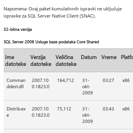
Napomena: Ovaj paket kumulativnih ispravki ne uključuje
ispravke za SQL Server Native Client (SNAC).
32-bitna verzija
SQL Server 2008 Usluge baze podataka Core Shared
Ime
Verzija
Veličina
Datum
Vreme
Plat
datoteke
datoteke
datoteke
Comman
2007.10
164,712
31-
03:27
x86
ddest.dll
0.1823.0
okt-
2009
Distrib.ex
2007.10
75,112
31-
03:43
x86
e
0.1823.0
okt-
2009