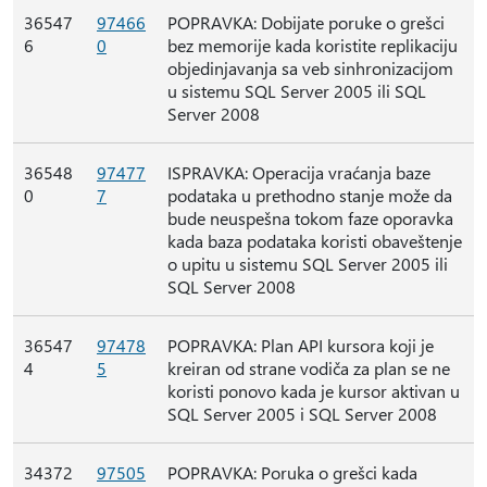
36547
97466
POPRAVKA: Dobijate poruke o grešci
6
0
bez memorije kada koristite replikaciju
objedinjavanja sa veb sinhronizacijom
u sistemu SQL Server 2005 ili SQL
Server 2008
36548
97477
ISPRAVKA: Operacija vraćanja baze
0
7
podataka u prethodno stanje može da
bude neuspešna tokom faze oporavka
kada baza podataka koristi obaveštenje
o upitu u sistemu SQL Server 2005 ili
SQL Server 2008
36547
97478
POPRAVKA: Plan API kursora koji je
4
5
kreiran od strane vodiča za plan se ne
koristi ponovo kada je kursor aktivan u
SQL Server 2005 i SQL Server 2008
34372
97505
POPRAVKA: Poruka o grešci kada