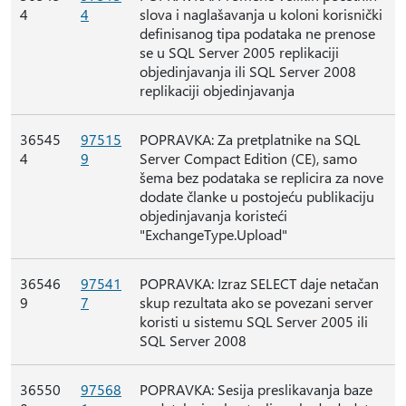
4
4
slova i naglašavanja u koloni korisnički
definisanog tipa podataka ne prenose
se u SQL Server 2005 replikaciji
objedinjavanja ili SQL Server 2008
replikaciji objedinjavanja
36545
97515
POPRAVKA: Za pretplatnike na SQL
4
9
Server Compact Edition (CE), samo
šema bez podataka se replicira za nove
dodate članke u postojeću publikaciju
objedinjavanja koristeći
"ExchangeType.Upload"
36546
97541
POPRAVKA: Izraz SELECT daje netačan
9
7
skup rezultata ako se povezani server
koristi u sistemu SQL Server 2005 ili
SQL Server 2008
36550
97568
POPRAVKA: Sesija preslikavanja baze