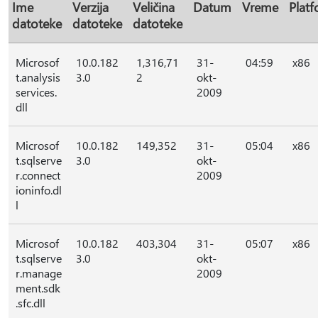
Ime
Verzija
Veličina
Datum
Vreme
Plat
datoteke
datoteke
datoteke
Microsof
10.0.182
1,316,71
31-
04:59
x86
t.analysis
3.0
2
okt-
services.
2009
dll
Microsof
10.0.182
149,352
31-
05:04
x86
t.sqlserve
3.0
okt-
r.connect
2009
ioninfo.dl
l
Microsof
10.0.182
403,304
31-
05:07
x86
t.sqlserve
3.0
okt-
r.manage
2009
ment.sdk
.sfc.dll