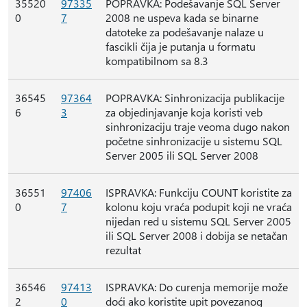
35520
97335
POPRAVKA: Podešavanje SQL Server
0
7
2008 ne uspeva kada se binarne
datoteke za podešavanje nalaze u
fascikli čija je putanja u formatu
kompatibilnom sa 8.3
36545
97364
POPRAVKA: Sinhronizacija publikacije
6
3
za objedinjavanje koja koristi veb
sinhronizaciju traje veoma dugo nakon
početne sinhronizacije u sistemu SQL
Server 2005 ili SQL Server 2008
36551
97406
ISPRAVKA: Funkciju COUNT koristite za
0
7
kolonu koju vraća podupit koji ne vraća
nijedan red u sistemu SQL Server 2005
ili SQL Server 2008 i dobija se netačan
rezultat
36546
97413
ISPRAVKA: Do curenja memorije može
2
0
doći ako koristite upit povezanog