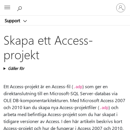
Logga
Microsoft
in
på
Support
ditt
konto
Skapa ett Access-
projekt
Gäller för
Ett Access-projekt är en Access-fil (
) som ger en
.adp
direktanslutning till en Microsoft-SQL Server-databas via
OLE DB-komponentarkitekturen. Med Microsoft Access 2007
och 2010 kan du skapa nya Access-projektfiler (
) och
.adp
arbeta med befintliga Access-projekt som du har skapat i
tidigare versioner av Access. I den här artikeln beskrivs kort
Access-projekt och hur de fungerar i Access 2007 och 2010.