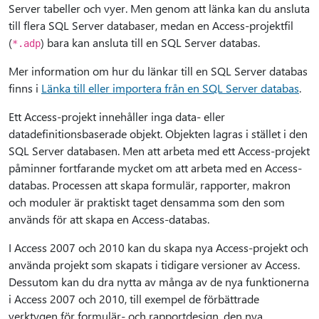
Server tabeller och vyer. Men genom att länka kan du ansluta
till flera SQL Server databaser, medan en Access-projektfil
(
) bara kan ansluta till en SQL Server databas.
*.adp
Mer information om hur du länkar till en SQL Server databas
finns i
Länka till eller importera från en SQL Server databas
.
Ett Access-projekt innehåller inga data- eller
datadefinitionsbaserade objekt. Objekten lagras i stället i den
SQL Server databasen. Men att arbeta med ett Access-projekt
påminner fortfarande mycket om att arbeta med en Access-
databas. Processen att skapa formulär, rapporter, makron
och moduler är praktiskt taget densamma som den som
används för att skapa en Access-databas.
I Access 2007 och 2010 kan du skapa nya Access-projekt och
använda projekt som skapats i tidigare versioner av Access.
Dessutom kan du dra nytta av många av de nya funktionerna
i Access 2007 och 2010, till exempel de förbättrade
verktygen för formulär- och rapportdesign, den nya