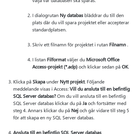
välja var databasen ska sparas.
I dialogrutan
Ny databas
bläddrar du till den
plats där du vill spara projektet eller accepterar
standardplatsen.
Skriv ett filnamn för projektet i rutan
Filnamn
.
I listan
Filformat
väljer du
Microsoft Office
Access-projekt (*.adp)
och klickar sedan på
OK
.
Klicka på
Skapa
under
Nytt projekt
. Följande
meddelande visas i Access:
Vill du ansluta till en befintlig
SQL Server databas?
Om du vill ansluta till en befintlig
SQL Server databas klickar du på
Ja
och fortsätter med
steg 4. Annars klickar du på
Nej
och går vidare till steg 5
för att skapa en ny SQL Server databas.
Ansluta till en befintlig SQL Server databas