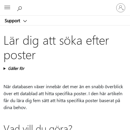
Logga
Microsoft
in
på
Support
ditt
konto
Lär dig att söka efter
poster
Gäller för
När databasen växer innebär det mer än en snabb överblick
över ett datablad att hitta specifika poster. I den här artikeln
får du lära dig fem sätt att hitta specifika poster baserat på
dina behov.
Vad vill du göra?