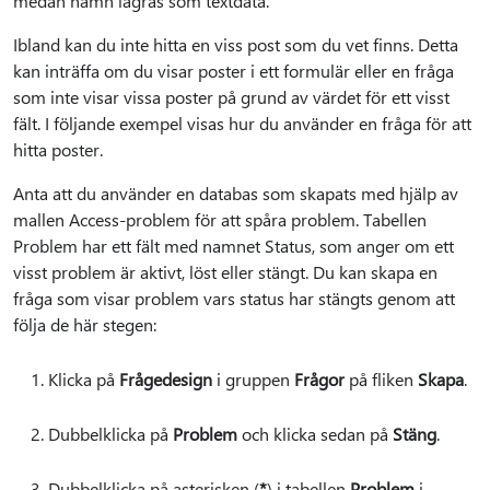
medan namn lagras som textdata.
Ibland kan du inte hitta en viss post som du vet finns. Detta
kan inträffa om du visar poster i ett formulär eller en fråga
som inte visar vissa poster på grund av värdet för ett visst
fält. I följande exempel visas hur du använder en fråga för att
hitta poster.
Anta att du använder en databas som skapats med hjälp av
mallen Access-problem för att spåra problem. Tabellen
Problem har ett fält med namnet Status, som anger om ett
visst problem är aktivt, löst eller stängt. Du kan skapa en
fråga som visar problem vars status har stängts genom att
följa de här stegen:
Klicka på
Frågedesign
i gruppen
Frågor
på fliken
Skapa
.
Dubbelklicka på
Problem
och klicka sedan på
Stäng
.
Dubbelklicka på asterisken (
*
) i tabellen
Problem
i