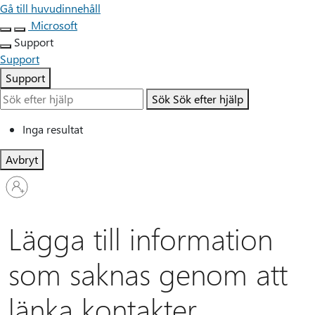
Gå till huvudinnehåll
Microsoft
Support
Support
Support
Sök
Sök efter hjälp
Inga resultat
Avbryt
Logga
in
på
ditt
Lägga till information
konto
som saknas genom att
länka kontakter