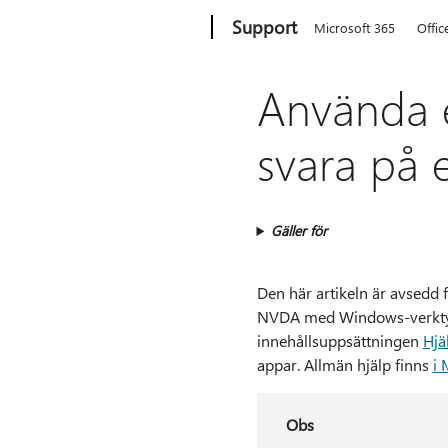
Microsoft
Support
Microsoft 365
Offic
Använda e
svara på 
Gäller för
Den här artikeln är avsed
NVDA med Windows-verktyg e
innehållsuppsättningen
Hjä
appar. Allmän hjälp finns
i 
Obs