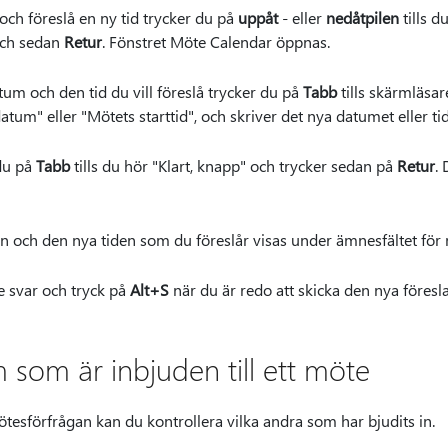
och föreslå en ny tid trycker du på
uppåt
- eller
nedåtpilen
tills d
och sedan
Retur
. Fönstret Möte Calendar öppnas.
um och den tid du vill föreslå trycker du på
Tabb
tills skärmläsare
tum" eller "Mötets starttid", och skriver det nya datumet eller ti
 du på
Tabb
tills du hör "Klart, knapp" och trycker sedan på
Retur
. 
n och den nya tiden som du föreslår visas under ämnesfältet för
re svar och tryck på
Alt+S
när du är redo att skicka den nya föresl
 som är inbjuden till ett möte
tesförfrågan kan du kontrollera vilka andra som har bjudits in.