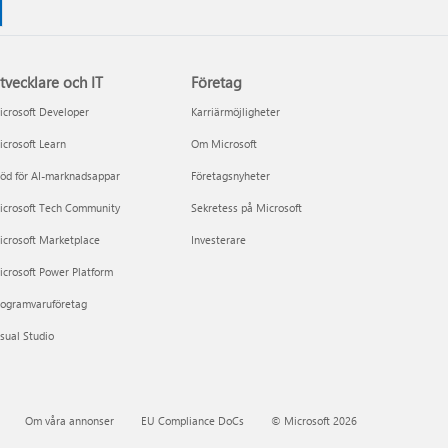
tvecklare och IT
Företag
crosoft Developer
Karriärmöjligheter
crosoft Learn
Om Microsoft
öd för AI-marknadsappar
Företagsnyheter
icrosoft Tech Community
Sekretess på Microsoft
icrosoft Marketplace
Investerare
crosoft Power Platform
rogramvaruföretag
sual Studio
Om våra annonser
EU Compliance DoCs
© Microsoft 2026