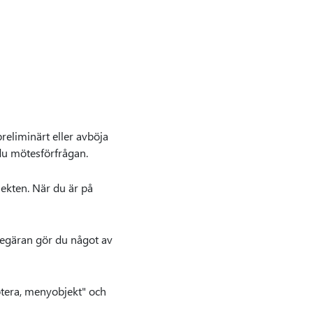
eliminärt eller avböja
 du mötesförfrågan.
ekten. När du är på
begäran gör du något av
ptera, menyobjekt" och