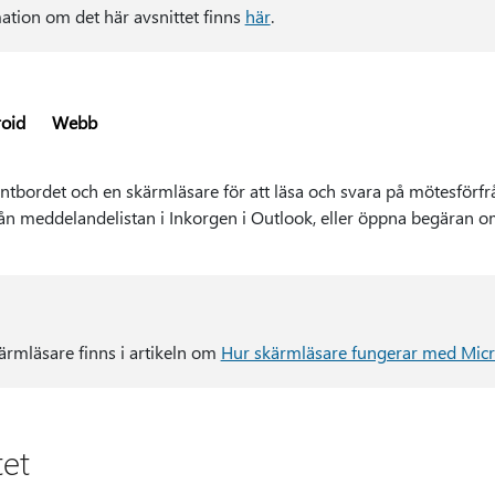
ation om det här avsnittet finns
här
.
oid
Webb
ordet och en skärmläsare för att läsa och svara på mötesförfråg
ån meddelandelistan i Inkorgen i Outlook, eller öppna begäran om f
rmläsare finns i artikeln om
Hur skärmläsare fungerar med Micr
tet