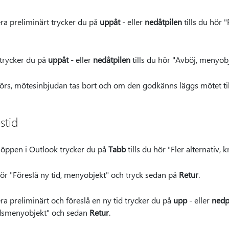
ra preliminärt trycker du på
uppåt
- eller
nedåtpilen
tills du hör 
 trycker du på
uppåt
- eller
nedåtpilen
tills du hör "Avböj, menyob
örs, mötesinbjudan tas bort och om den godkänns läggs mötet till
stid
 öppen i Outlook trycker du på
Tabb
tills du hör "Fler alternativ,
hör "Föreslå ny tid, menyobjekt" och tryck sedan på
Retur
.
ra preliminärt och föreslå en ny tid trycker du på
upp
- eller
nedp
tidsmenyobjekt" och sedan
Retur
.