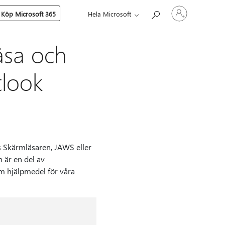
Logga
Köp Microsoft 365
Hela Microsoft
in
på
ditt
konto
äsa och
tlook
 Skärmläsaren, JAWS eller
 är en del av
m hjälpmedel för våra