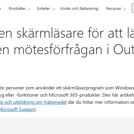
e
Produkter
Enheter
Konto och fakturering
Resurser
n skärmläsare för att l
en mötesförfrågan i Ou
d för personer som använder ett skärmläsarprogram som Windows
ller -funktioner och Microsoft 365-produkter. Den här artikeln
lp och utbildning om hjälpmedel
där du hittar mer information o
Microsoft Support
.