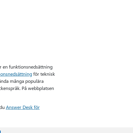
ar en funktionsnedsättning
ionsnedsättning
för teknisk
nvända många populära
eckenspråk. På webbplatsen
 du
Answer Desk för