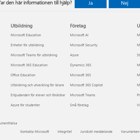
ar den här informationen till hjälp?
Ja
Nej
Utbildning
Företag
U
Microsoft Education
Microsoft AI
Mi
Enheter för utbildning
Microsoft Security
Mi
Microsoft Teams för utbildning
Azure
St
Microsoft 365 Education
Dynamics 365
M
Office Education
Microsoft 365
M
Utbildning och utveckling för lärare
Microsoft 365 Copilot
Mi
Erbjudanden för elever och föräldrar
Microsoft Teams
P
Azure för studenter
Små företag
Vi
sumenthälsa
Kontakta Microsoft
Integritet
Juridiskt meddelande
Varumärken