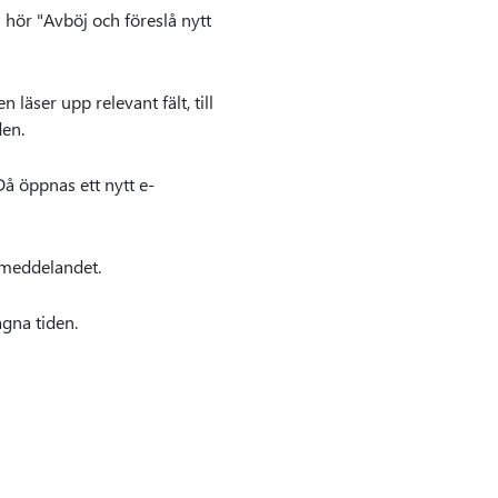
u hör "Avböj och föreslå nytt
n läser upp relevant fält, till
den.
Då öppnas ett nytt e-
 meddelandet.
agna tiden.