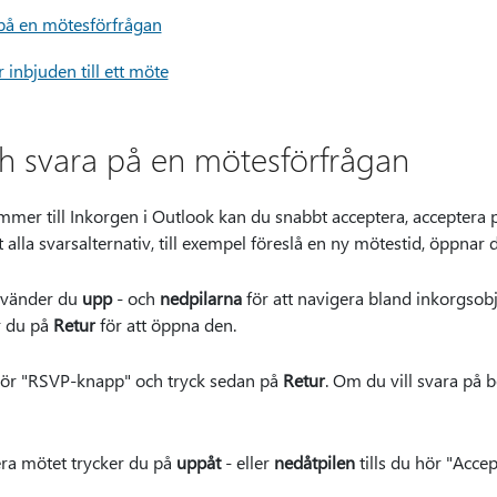
 på en mötesförfrågan
inbjuden till ett möte
h svara på en mötesförfrågan
er till Inkorgen i Outlook kan du snabbt acceptera, acceptera pr
alla svarsalternativ, till exempel föreslå en ny mötestid, öppnar
använder du
upp
- och
nedpilarna
för att navigera bland inkorgsobj
r du på
Retur
för att öppna den.
 hör "RSVP-knapp" och tryck sedan på
Retur
. Om du vill svara på 
era mötet trycker du på
uppåt
- eller
nedåtpilen
tills du hör "Acce