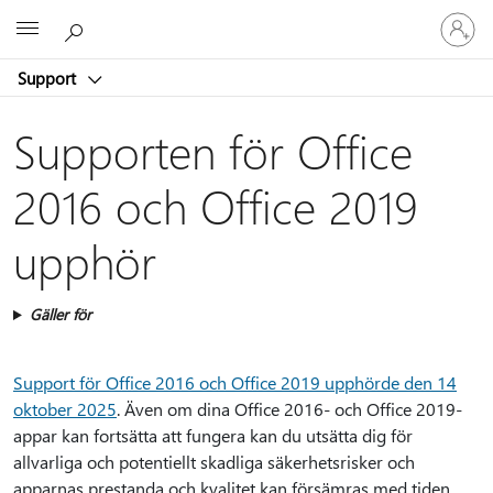
Logga
Microsoft
in
på
Support
ditt
konto
Supporten för Office
2016 och Office 2019
upphör
Gäller för
Support för Office 2016 och Office 2019 upphörde den 14
oktober 2025
. Även om dina Office 2016- och Office 2019-
appar kan fortsätta att fungera kan du utsätta dig för
allvarliga och potentiellt skadliga säkerhetsrisker och
apparnas prestanda och kvalitet kan försämras med tiden.