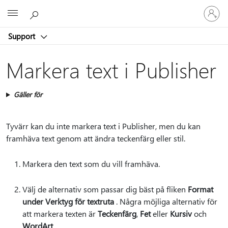
Logga
Microsoft
in
på
Support
ditt
konto
Markera text i Publisher
Gäller för
Tyvärr kan du inte markera text i Publisher, men du kan
framhäva text genom att ändra teckenfärg eller stil.
Markera den text som du vill framhäva.
Välj de alternativ som passar dig bäst på fliken
Format
under Verktyg för textruta
. Några möjliga alternativ för
att markera texten är
Teckenfärg
,
Fet
eller
Kursiv
och
WordArt
.