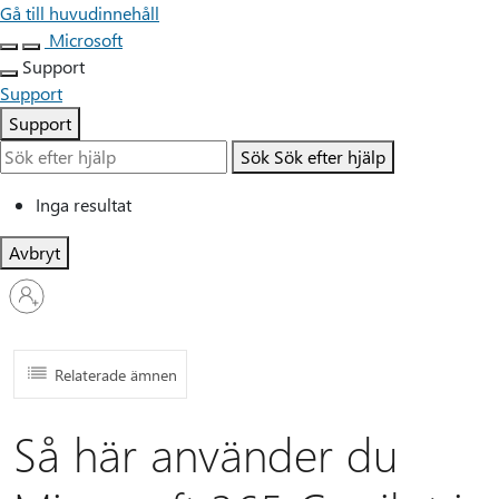
Gå till huvudinnehåll
Microsoft
Support
Support
Support
Sök
Sök efter hjälp
Inga resultat
Avbryt
Logga
in
på
ditt
konto
Relaterade ämnen
Så här använder du