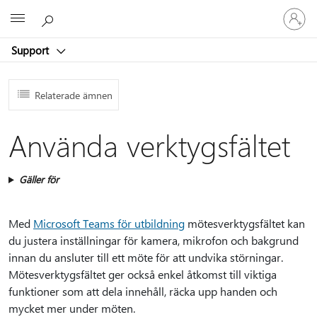
Logga
Microsoft
in
på
Support
ditt
konto
Relaterade ämnen
Använda verktygsfältet
Gäller för
Med
Microsoft Teams för utbildning
mötesverktygsfältet kan
du justera inställningar för kamera, mikrofon och bakgrund
innan du ansluter till ett möte för att undvika störningar.
Mötesverktygsfältet ger också enkel åtkomst till viktiga
funktioner som att dela innehåll, räcka upp handen och
mycket mer under möten.