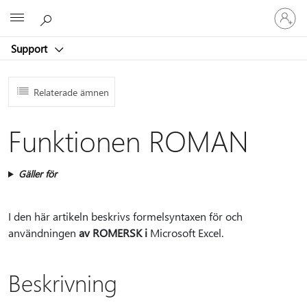
Logga
Microsoft
in
på
Support
ditt
konto
Relaterade ämnen
Funktionen ROMAN
Gäller för
I den här artikeln beskrivs formelsyntaxen för och
användningen
av ROMERSK i
Microsoft Excel.
Beskrivning