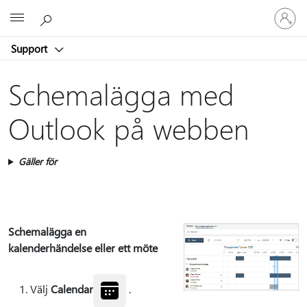
Logga
Microsoft
in
på
Support
ditt
konto
Schemalägga med
Outlook på webben
Gäller för
Schemalägga en
kalenderhändelse eller ett möte
Välj
Calendar
.