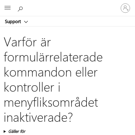
Logga
Microsoft
in
på
Support
ditt
konto
Varför är
formulärrelaterade
kommandon eller
kontroller i
menyfliksområdet
inaktiverade?
Gäller för