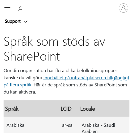
Logga
Microsoft
in
på
Support
ditt
konto
Språk som stöds av
SharePoint
Om din organisation har flera olika befolkningsgrupper
kanske du vill göra
innehållet på intranätplatserna tillgängligt
på flera språk
. Här är de språk som stöds av SharePoint som
du kan aktivera.
Språk
LCID
Locale
Arabiska
ar-sa
Arabiska - Saudi
Arabien