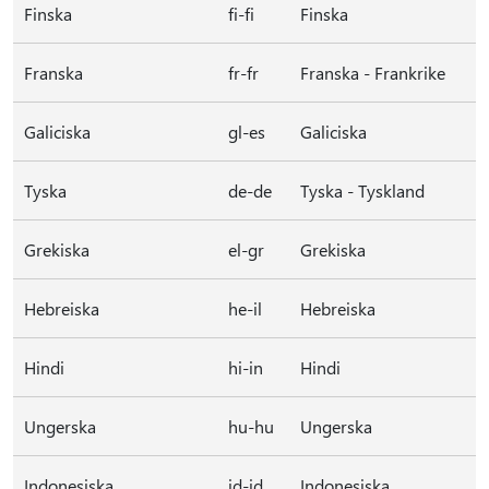
Finska
fi-fi
Finska
Franska
fr-fr
Franska - Frankrike
Galiciska
gl-es
Galiciska
Tyska
de-de
Tyska - Tyskland
Grekiska
el-gr
Grekiska
Hebreiska
he-il
Hebreiska
Hindi
hi-in
Hindi
Ungerska
hu-hu
Ungerska
Indonesiska
id-id
Indonesiska