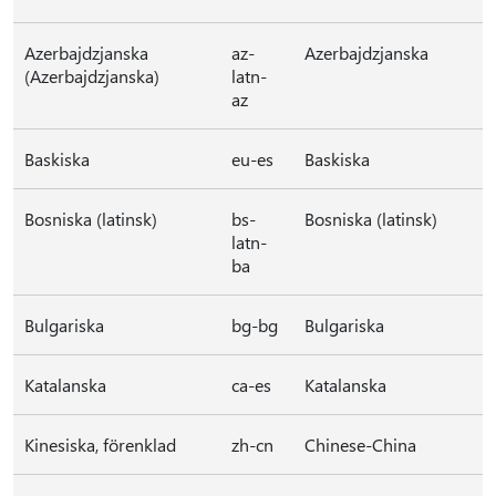
Azerbajdzjanska
az-
Azerbajdzjanska
(Azerbajdzjanska)
latn-
az
Baskiska
eu-es
Baskiska
Bosniska (latinsk)
bs-
Bosniska (latinsk)
latn-
ba
Bulgariska
bg-bg
Bulgariska
Katalanska
ca-es
Katalanska
Kinesiska, förenklad
zh-cn
Chinese-China