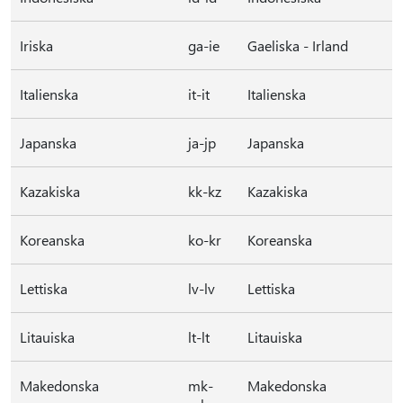
Iriska
ga-ie
Gaeliska - Irland
Italienska
it-it
Italienska
Japanska
ja-jp
Japanska
Kazakiska
kk-kz
Kazakiska
Koreanska
ko-kr
Koreanska
Lettiska
lv-lv
Lettiska
Litauiska
lt-lt
Litauiska
Makedonska
mk-
Makedonska