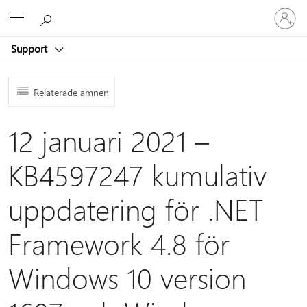
Logga
Microsoft
in
på
Support
ditt
konto
Relaterade ämnen
12 januari 2021 –
KB4597247 kumulativ
uppdatering för .NET
Framework 4.8 för
Windows 10 version