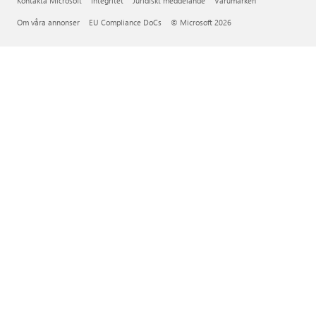
Kontakta Microsoft
Integritet
Juridiskt meddelande
Varumärken
Om våra annonser
EU Compliance DoCs
© Microsoft 2026