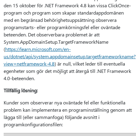
den 15 oktober för .NET Framework 4.8 kan vissa ClickOnce-
program och program som skapar standardappdomänen
med en begränsad behörighetsuppsättning observera
programstarts- eller programkörningsfel eller oväntade
beteenden.
Det observerbara problemet är att
System.AppDomainSetup.TargetFrameworkName
(
https://learn.microsoft.com/en-
us/dotnet/api/system.appdomainsetup.targetframeworkname?
view=netframework-4.8
) är null, vilket leder till eventuella
egenheter som gör det möjligt att återgå till .NET Framework
4.0-beteenden.
Tillfällig lösning:
Kunder som observerar nya oväntade fel eller funktionella
problem kan implementera en programinställning genom att
lägga till (eller sammanfoga) följande avsnitt i
programkonfigurationsfilen: