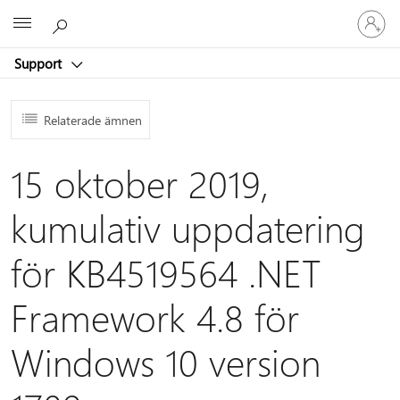
Logga
Microsoft
in
på
Support
ditt
konto
Relaterade ämnen
15 oktober 2019,
kumulativ uppdatering
för KB4519564 .NET
Framework 4.8 för
Windows 10 version