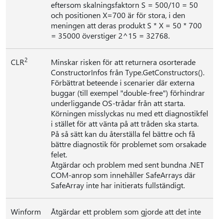
eftersom skalningsfaktorn S = 500/10 = 50
och positionen X=700 är för stora, i den
meningen att deras produkt S * X = 50 * 700
= 35000 överstiger 2^15 = 32768.
2
CLR
Minskar risken för att returnera osorterade
ConstructorInfos från Type.GetConstructors().
Förbättrat beteende i scenarier där externa
buggar (till exempel "double-free") förhindrar
underliggande OS-trådar från att starta.
Körningen misslyckas nu med ett diagnostikfel
i stället för att vänta på att tråden ska starta.
På så sätt kan du återställa fel bättre och få
bättre diagnostik för problemet som orsakade
felet.
Åtgärdar och problem med sent bundna .NET
COM-anrop som innehåller SafeArrays där
SafeArray inte har initierats fullständigt.
Winform
Åtgärdar ett problem som gjorde att det inte