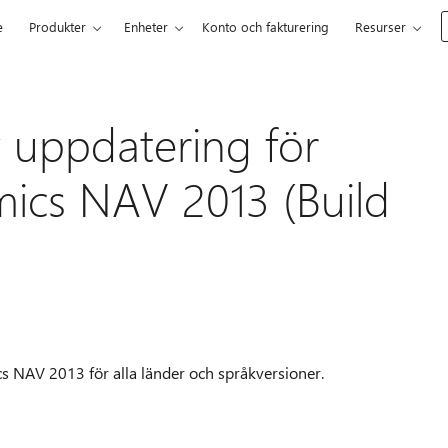
e
Produkter
Enheter
Konto och fakturering
Resurser
v uppdatering för
ics NAV 2013 (Build
cs NAV 2013 för alla länder och språkversioner.