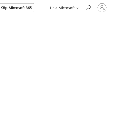
Logga
Köp Microsoft 365
Hela Microsoft
in
på
ditt
konto