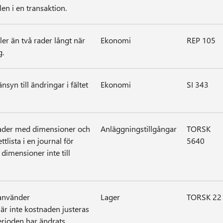
n i en transaktion.
er än två rader långt när
Ekonomi
REP 105
g.
nsyn till ändringar i fältet
Ekonomi
SI 343
ader med dimensioner och
Anläggningstillgångar
TORSK
tlista i en journal för
5640
dimensioner inte till
 använder
Lager
TORSK 22
är inte kostnaden justeras
rioden har ändrats.