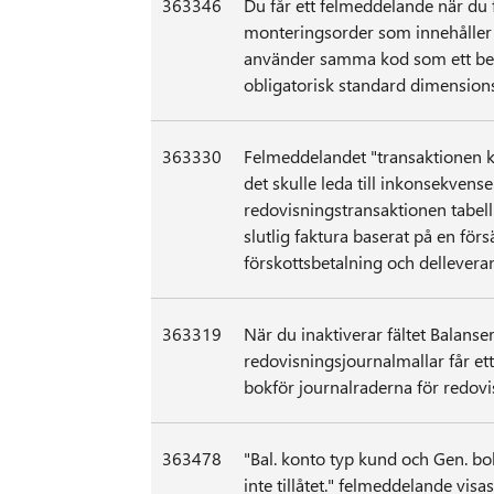
363346
Du får ett felmeddelande när du 
monteringsorder som innehåller
använder samma kod som ett bef
obligatorisk standard dimension
363330
Felmeddelandet "transaktionen k
det skulle leda till inkonsekvenser
redovisningstransaktionen tabell
slutlig faktura baserat på en för
förskottsbetalning och dellevera
363319
När du inaktiverar fältet Balanser
redovisningsjournalmallar får et
bokför journalraderna för redovi
363478
"Bal. konto typ kund och Gen. bo
inte tillåtet." felmeddelande vis