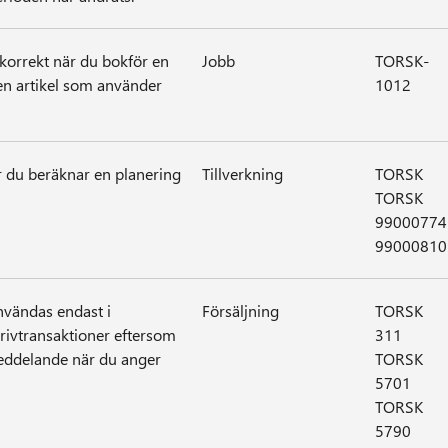
 korrekt när du bokför en
Jobb
TORSK-
en artikel som använder
1012
r du beräknar en planering
Tillverkning
TORSK
TORSK
99000774
99000810
nvändas endast i
Försäljning
TORSK
rivtransaktioner eftersom
311
elmeddelande när du anger
TORSK
5701
TORSK
5790