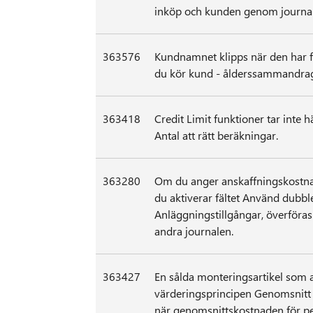
inköp och kunden genom journale
363576
Kundnamnet klipps när den har fl
du kör kund - ålderssammandra
363418
Credit Limit funktioner tar inte hä
Antal att rätt beräkningar.
363280
Om du anger anskaffningskostn
du aktiverar fältet Använd dubblet
Anläggningstillgångar, överföras 
andra journalen.
363427
En sålda monteringsartikel som
värderingsprincipen Genomsnitt 
när genomsnittskostnaden för pe