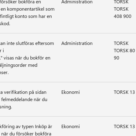
försöker bokföra en
Administration
TORSK
 en komponentartikel som
TORSK
intligt konto som har en
408 900
skod.
an inte slutföras eftersom
Administration
TORSK
 i
TORSK 80
." visas när du bokför en
90
säljningsorder med
nser.
a verifikation på sidan
Ekonomi
TORSK 13
t felmeddelande när du
sning.
kföring av typen Inköp är
Ekonomi
TORSK 13
as när du försöker bokföra