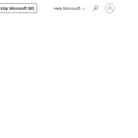
Logga
Köp Microsoft 365
Hela Microsoft
in
på
ditt
konto