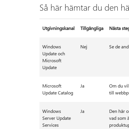
Så här hämtar du den h
Utgivningskanal
Tillgängliga
Nästa ste
Windows
Nej
Se de and
Update och
Microsoft
Update
Microsoft
Ja
Om du vil
Update Catalog
till webb
Windows
Ja
Den här o
Server Update
vad som ä
Services
produktup