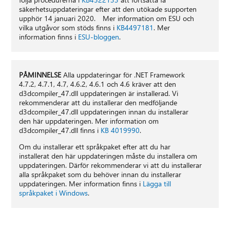
säkerhetsuppdateringar efter att den utökade supporten
upphör 14 januari 2020. Mer information om ESU och
vilka utgåvor som stöds finns i
KB4497181
. Mer
information finns i
ESU-bloggen
.
PÅMINNELSE
Alla uppdateringar för .NET Framework
4.7.2, 4.7.1, 4.7, 4.6.2, 4.6.1 och 4.6 kräver att den
d3dcompiler_47.dll uppdateringen är installerad. Vi
rekommenderar att du installerar den medföljande
d3dcompiler_47.dll uppdateringen innan du installerar
den här uppdateringen. Mer information om
d3dcompiler_47.dll finns i
KB 4019990
.
Om du installerar ett språkpaket efter att du har
installerat den här uppdateringen måste du installera om
uppdateringen. Därför rekommenderar vi att du installerar
alla språkpaket som du behöver innan du installerar
uppdateringen. Mer information finns i
Lägga till
språkpaket i Windows
.