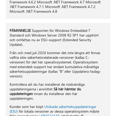
Framework 4.6.2 Microsoft .NET Framework 4.7 Microsoft
.NET Framework 4.7.1 Microsoft .NET Framework 4.7.2
Microsoft .NET Framework 4.8
PÅMINNELSE
Supporten för Windows Embedded 7
Standard och Windows Server 2008 R2 SP1 har upphört
och omfattas nu av ESU-support (Extended Security
Update).
Från och med juli 2020 kommer det inte längre att finnas
valfria icke-säkerhetsrelaterade versioner (kallas C-
versioner) för det här operativsystemet. Operativsystem
med extended-support har endast kumulativa månatliga
säkerhetsuppdateringar (kallas "B" eller Uppdatera tisdag-
version).
Kontrollera att du har installerat de nödvändiga
uppdateringarna i avsnittet
Så här hämtar du
uppdateringen
innan du installerar den här
uppdateringen.
Kunder som har köpt
Utökade säkerhetsuppdateringar
(ESU)
för lokala versioner av dessa operativsystem måste
följa procedurerna i
KB4522133
att fortsätta få