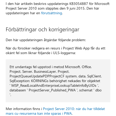
I den här artikeln beskrivs uppdaterings KB3054887 för Microsoft
Project Server 2010 som släpptes den 9 juni 2015. Den här
uppdateringen har en
förutsättning
.
Förbättringar och korrigeringar
Den här uppdateringen åtgärdar följande problem:
När du försöker redigera en resurs i Project Web App får du ett
okänt fel som liknar följande i ULS-loggarna:
Ett undantags fel uppstod i metod Microsoft. Office.
Project. Server. BusinessLayer. Project.
ProjectQueueUpdatePDPProjectCF system. data. SqlClient.
SqlException: KÖRNINGs behörighet nekades för objektet
' MSP_ReadLocalAndEnterpriseLookupTableInfoByUIDs ',
databasen ' ProjectServer_Published_PWA ', schemat ' dbo
'.
Mer information finns i
Project Server 2010: när du har tilldelat
mars cu-resurserna kan inte sparas i PWA
.