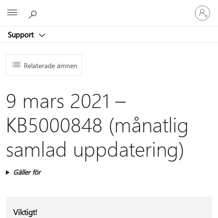
Logga
Microsoft
in
på
Support
ditt
konto
Relaterade ämnen
9 mars 2021 –
KB5000848 (månatlig
samlad uppdatering)
Gäller för
Viktigt!