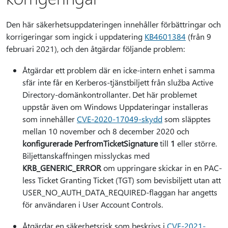
Den här säkerhetsuppdateringen innehåller förbättringar och
korrigeringar som ingick i uppdatering
KB4601384
(från 9
februari 2021), och den åtgärdar följande problem:
Åtgärdar ett problem där en icke-intern enhet i samma
sfär inte får en Kerberos-tjänstbiljett från služba Active
Directory-domänkontrollanter. Det här problemet
uppstår även om Windows Uppdateringar installeras
som innehåller
CVE-2020-17049-skydd
som släpptes
mellan 10 november och 8 december 2020 och
konfigurerade PerfromTicketSignature
till
1
eller större.
Biljettanskaffningen misslyckas med
KRB_GENERIC_ERROR
om uppringare skickar in en PAC-
less Ticket Granting Ticket (TGT) som bevisbiljett utan att
USER_NO_AUTH_DATA_REQUIRED-flaggan
har angetts
för användaren i User Account Controls.
Åtgärdar en säkerhetsrisk som beskrivs i
CVE-2021-