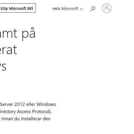
Logga
Köp Microsoft 365
Hela Microsoft
in
på
ditt
konto
amt på
rat
ws
 Server 2012 eller Windows
rectory Access Protocol).
 innan du installerar den