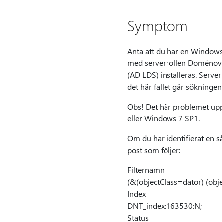
Symptom
Anta att du har en Window
med serverrollen Doménové s
(AD LDS) installeras. Serve
det här fallet går sökninge
Obs! Det här problemet up
eller Windows 7 SP1.
Om du har identifierat en 
post som följer:
Filternamn
(&(objectClass=dator) (ob
Index
DNT_index:163530:N;
Status