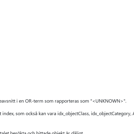
ågeavsnitt i en OR-term som rapporteras som "<UNKNOWN>".
rt index, som också kan vara idx_objectClass, idx_objectCategory, 
alet besökta och hittade objekt är dåligt.