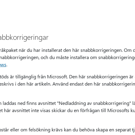
abbkorrigeringar
 språkpaket när du har installerat den här snabbkorrigeringen. Om d
 snabbkorrigeringen, och du måste installera om snabbkorrigering
ows
.
ds är tillgänglig från Microsoft. Den här snabbkorrigeringen är
skrivs i den här artikeln. Använd endast den här snabbkorriger
laddas ned finns avsnittet "Nedladdning av snabbkorrigering" lä
här avsnittet inte visas skickar du en förfrågan till Microsofts k
står eller om felsökning krävs kan du behöva skapa en separat 