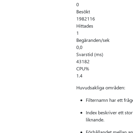
0
Besökt
1982116
Hittades
1
Begäranden/sek
0,0
Svarstid (ms)
43182
CPU%
1.4
Huvudsakliga områden:
Filternamn har ett fr
Index beskriver ett sto
liknande.
Förhållandet mellan ant