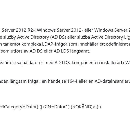
s Server 2012 R2-, Windows Server 2012- eller Windows Server
lužby Active Directory (AD DS) eller služba Active Directory Li
rn tar emot komplexa LDAP-frågor som innehåller ett odefinierat a
n som utförs av AD DS eller AD LDS långsamt.
pstår också på datorer med AD LDS-komponenten installerad i 
sådan långsam fråga i en händelse 1644 eller en AD-datainsamlar
jectCategory=Dator) (| (CN=Dator1) (<OKÄND)> ) )