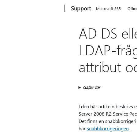
Microsoft
Support
Microsoft 365
Offic
AD DS ell
LDAP-fråg
attribut 
Gäller för
I den här artikeln beskriv
Server 2008 R2 Service Pack
Det finns en snabbkorrigeri
här
snabbkorrigeringen
.