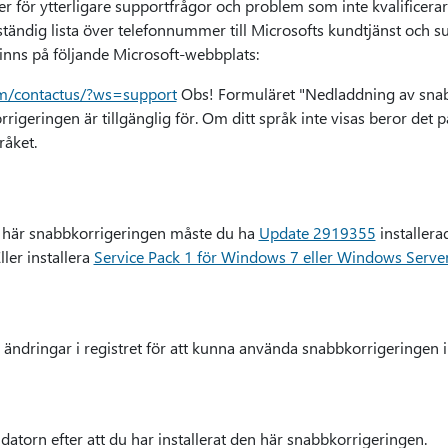
 för ytterligare supportfrågor och problem som inte kvalificerar 
ständig lista över telefonnummer till Microsofts kundtjänst och su
inns på följande Microsoft-webbplats:
om/contactus/?ws=support
Obs! Formuläret "Nedladdning av snabb
igeringen är tillgänglig för. Om ditt språk inte visas beror det p
råket.
en här snabbkorrigeringen måste du ha
Update 2919355
installera
ler installera
Service Pack 1 för Windows 7 eller Windows Serve
ändringar i registret för att kunna använda snabbkorrigeringen i 
atorn efter att du har installerat den här snabbkorrigeringen.