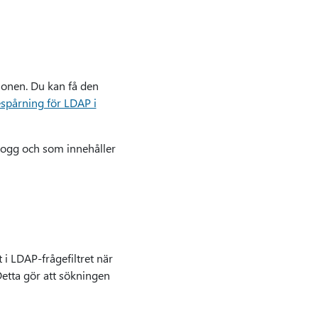
tionen. Du kan få den
spårning för LDAP i
-logg och som innehåller
 i LDAP-frågefiltret när
etta gör att sökningen