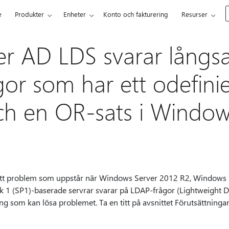
e
Produkter
Enheter
Konto och fakturering
Resurser
er AD LDS svarar långs
or som har ett odefinie
och en OR-sats i Windo
s ett problem som uppstår när Windows Server 2012 R2, Windows
 1 (SP1)-baserade servrar svarar på LDAP-frågor (Lightweight Di
ng som kan lösa problemet. Ta en titt på avsnittet Förutsättningar