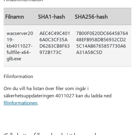
Filnamn
SHA1-hash
SHA256-hash
wacserver20
AEC4C49C401
7B00F0E20DC66458764
19-
6A0C3CF35A
48EFB958DB56932CD2
kb4011027-
D6283CB8F63
5C14AB6765857730A6
fullfile-x64-
972B173C
A31A58C5D
glb.exe
Filinformation
Om du vill ha listan över filer som ingår i
säkerhetsuppdateringen 4011027 kan du ladda ned
filinformationen
.