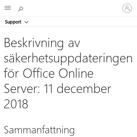
Logga
Microsoft
in
på
Support
ditt
konto
Beskrivning av
säkerhetsuppdateringen
för Office Online
Server: 11 december
2018
Sammanfattning