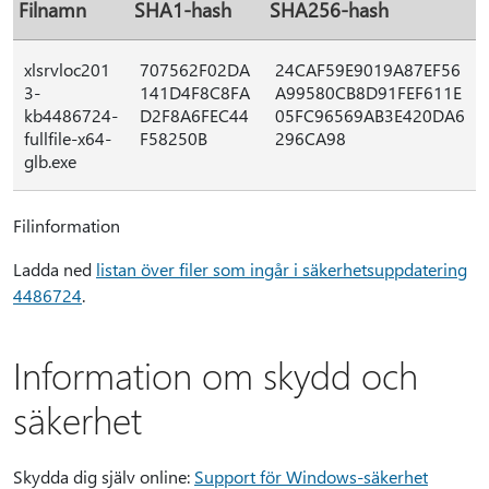
Filnamn
SHA1-hash
SHA256-hash
xlsrvloc201
707562F02DA
24CAF59E9019A87EF56
3-
141D4F8C8FA
A99580CB8D91FEF611E
kb4486724-
D2F8A6FEC44
05FC96569AB3E420DA6
fullfile-x64-
F58250B
296CA98
glb.exe
Filinformation
Ladda ned
listan över filer som ingår i säkerhetsuppdatering
4486724
.
Information om skydd och
säkerhet
Skydda dig själv online:
Support för Windows-säkerhet