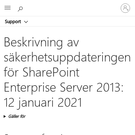
Logga
Microsoft
in
på
Support
ditt
konto
Beskrivning av
säkerhetsuppdateringen
för SharePoint
Enterprise Server 2013:
12 januari 2021
Gäller för