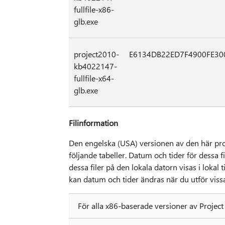
fullfile-x86-
glb.exe
project2010-
E6134DB22ED7F4900FE3
kb4022147-
fullfile-x64-
glb.exe
Filinformation
Den engelska (USA) versionen av den här prog
följande tabeller. Datum och tider för dessa f
dessa filer på den lokala datorn visas i loka
kan datum och tider ändras när du utför vissa
För alla x86-baserade versioner av Projec