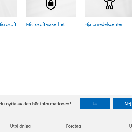
icrosoft
Microsoft-säkerhet
Hjälpmedelscenter
du nytta av den här informationen?
Ja
Nej
Utbildning
Företag
U