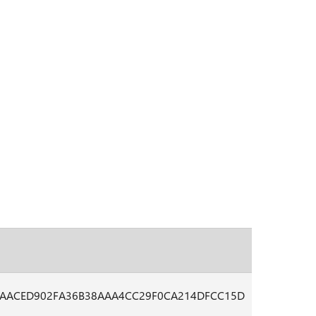
6AACED902FA36B38AAA4CC29F0CA214DFCC15D