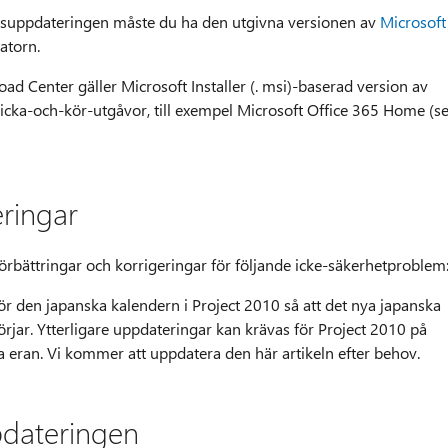
etsuppdateringen måste du ha den utgivna versionen av
Microsoft
datorn.
d Center gäller Microsoft Installer (. msi)-baserad version av
Klicka-och-kör-utgåvor, till exempel Microsoft Office 365 Home (s
eringar
rbättringar och korrigeringar för följande icke-säkerhetproblem
r den japanska kalendern i Project 2010 så att det nya japanska
rjar. Ytterligare uppdateringar kan krävas för Project 2010 på
 eran. Vi kommer att uppdatera den här artikeln efter behov.
pdateringen