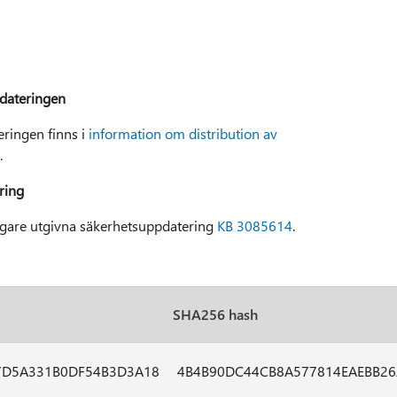
pdateringen
ringen finns i
information om distribution av
.
ring
igare utgivna säkerhetsuppdatering
KB 3085614
.
SHA256 hash
7D5A331B0DF54B3D3A18
4B4B90DC44CB8A577814EAEBB2