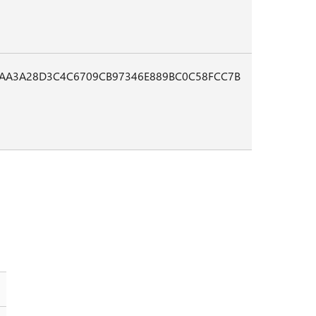
EAA3A28D3C4C6709CB97346E889BC0C58FCC7B