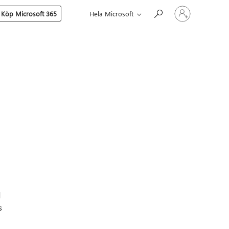
Logga
Köp Microsoft 365
Hela Microsoft
in
på
ditt
konto
d
s