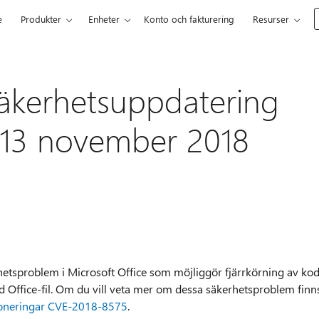
e
Produkter
Enheter
Konto och fakturering
Resurser
säkerhetsuppdatering
0:13 november 2018
etsproblem i Microsoft Office som möjliggör fjärrkörning av ko
 Office-fil. Om du vill veta mer om dessa säkerhetsproblem finn
poneringar CVE-2018-8575
.