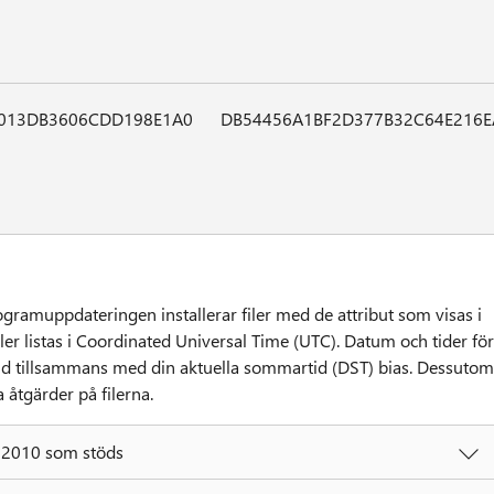
0013DB3606CDD198E1A0
DB54456A1BF2D377B32C64E216
ramuppdateringen installerar filer med de attribut som visas i
iler listas i Coordinated Universal Time (UTC). Datum och tider för
l tid tillsammans med din aktuella sommartid (DST) bias. Dessutom
 åtgärder på filerna.
t 2010 som stöds