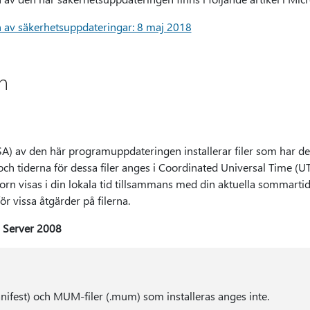
n av säkerhetsuppdateringar: 8 maj 2018
n
) av den här programuppdateringen installerar filer som har de a
och tiderna för dessa filer anges i Coordinated Universal Time (
atorn visas i din lokala tid tillsammans med din aktuella sommart
r vissa åtgärder på filerna.
s Server 2008
nifest) och MUM-filer (.mum) som installeras anges inte.