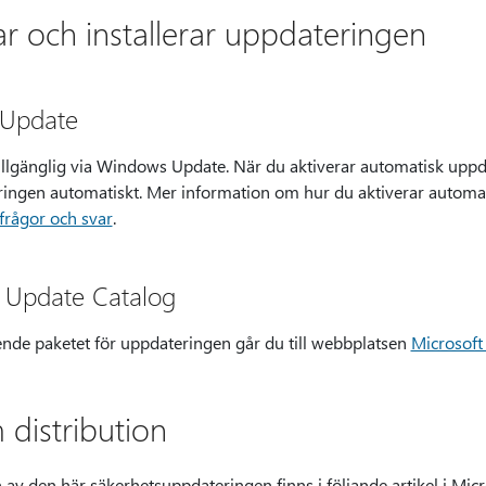
 och installerar uppdateringen
 Update
illgänglig via Windows Update. När du aktiverar automatisk upp
eringen automatiskt. Mer information om hur du aktiverar automa
frågor och svar
.
t Update Catalog
ende paketet för uppdateringen går du till webbplatsen
Microsoft
 distribution
 av den här säkerhetsuppdateringen finns i följande artikel i Mi