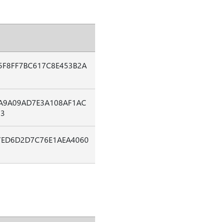
5F8FF7BC617C8E453B2A
A9A09AD7E3A108AF1AC
33
7ED6D2D7C76E1AEA4060