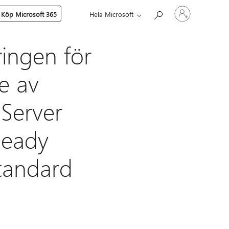
Logga
Köp Microsoft 365
Hela Microsoft
in
på
ditt
konto
ingen för
e av
Server
eady
tandard