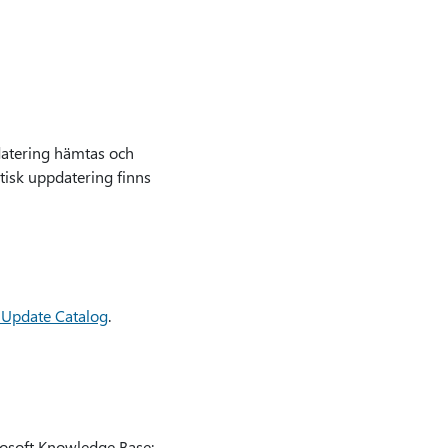
datering hämtas och
tisk uppdatering finns
 Update Catalog
.
crosoft Knowledge Base: