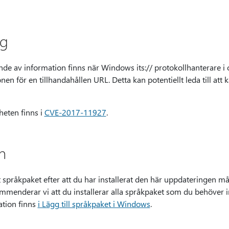
ng
nde av information finns när Windows its:// protokollhanterare i o
 zonen för en tillhandahållen URL. Detta kan potentiellt leda till att
eten finns i
CVE-2017-11927
.
n
 språkpaket efter att du har installerat den här uppdateringen må
menderar vi att du installerar alla språkpaket som du behöver i
tion finns
i Lägg till språkpaket i Windows
.