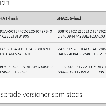
tion
HA1-hash
SHA256-hash
F95AA5018FFCDCEC540797840
B3870E9CDE256E1D184762
F162B6E18FB1999
DE7C09447428BE3F23AC03
1F65BE1B43ED61D43289E87BB
2A3CCB97059EAECC4EF20B
EE91CA6E52A6970
04D77AD8ABC2586F13C21
FB05FBE543F0874E745A00B4C2
EFEB04D9E317221F07CAEC
EE5BA3FF1BD248
890A4037EE7B2EA2E29995
baserade versioner som stöds