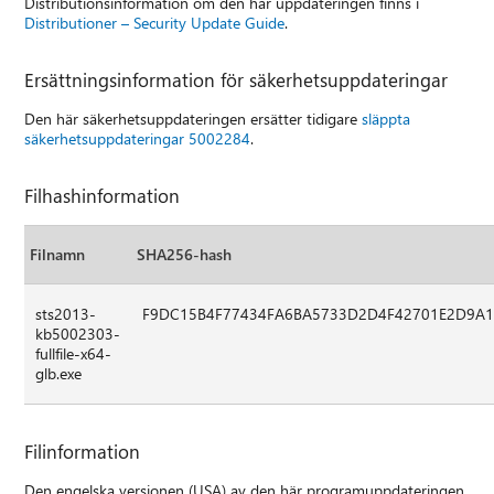
Distributionsinformation om den här uppdateringen finns i
Distributioner – Security Update Guide
.
Ersättningsinformation för säkerhetsuppdateringar
Den här säkerhetsuppdateringen ersätter tidigare
släppta
säkerhetsuppdateringar 5002284
.
Filhashinformation
Filnamn
SHA256-hash
sts2013-
F9DC15B4F77434FA6BA5733D2D4F42701E2D9A
kb5002303-
fullfile-x64-
glb.exe
Filinformation
Den engelska versionen (USA) av den här programuppdateringen