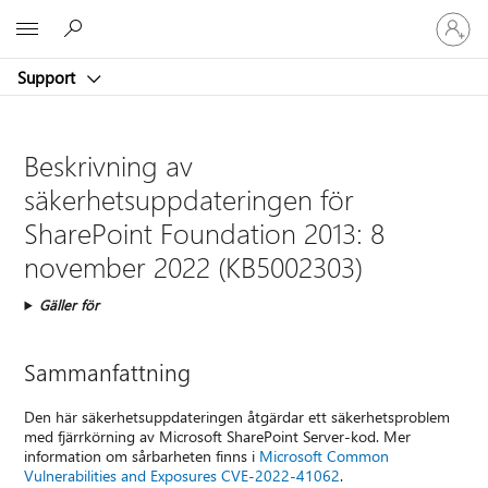
Logga
Microsoft
in
på
Support
ditt
konto
Beskrivning av
säkerhetsuppdateringen för
SharePoint Foundation 2013: 8
november 2022 (KB5002303)
Gäller för
Sammanfattning
Den här säkerhetsuppdateringen åtgärdar ett säkerhetsproblem
med fjärrkörning av Microsoft SharePoint Server-kod. Mer
information om sårbarheten finns i
Microsoft Common
Vulnerabilities and Exposures CVE-2022-41062
.