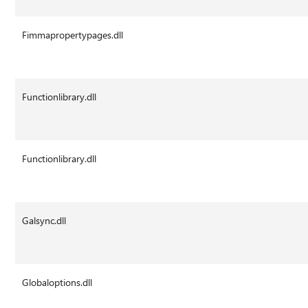
Fimmapropertypages.dll
Functionlibrary.dll
Functionlibrary.dll
Galsync.dll
Globaloptions.dll