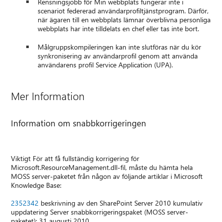
Rensningsjobb för Min webbplats fungerar inte i
scenariot federerad användarprofiltjänstprogram. Därför,
när ägaren till en webbplats lämnar överblivna personliga
webbplats har inte tilldelats en chef eller tas inte bort.
Målgruppskompileringen kan inte slutföras när du kör
synkronisering av användarprofil genom att använda
användarens profil Service Application (UPA).
Mer Information
Information om snabbkorrigeringen
Viktigt För att få fullständig korrigering för
Microsoft.ResourceManagement.dll-fil, måste du hämta hela
MOSS server-paketet från någon av följande artiklar i Microsoft
Knowledge Base:
2352342
beskrivning av den SharePoint Server 2010 kumulativ
uppdatering Server snabbkorrigeringspaket (MOSS server-
paketet): 31 augusti 2010