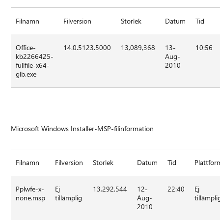
Filnamn
Filversion
Storlek
Datum
Tid
Office-
14.0.5123.5000
13,089,368
13-
10:56
kb2266425-
Aug-
fullfile-x64-
2010
glb.exe
Microsoft Windows Installer-MSP-filinformation
Filnamn
Filversion
Storlek
Datum
Tid
Plattfor
Pplwfe-x-
Ej
13,292,544
12-
22:40
Ej
none.msp
tillämplig
Aug-
tillämpli
2010