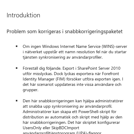
Introduktion
Problem som korrigeras i snabbkorrigeringspaketet
Om ingen Windows Internet Name Service (WINS)-server
i nätverket uppstår ett namn resolution fel när du startar
tjänsten synkronisering av användarprofiler.
Föreställ dig följande. Export i SharePoint Server 2010
utför misslyckas. Dock lyckas exportera när Forefront
Identity Manager (FIM) försöker utföra exporten igen. I
det här scenariot uppdateras inte vissa användare och
grupper.
Den här snabbkorrigeringen kan hjälpa administratörer
att snabba upp synkronisering av användarprofil.
Administratörer kan skapa ett PowerShell-skript för
distribution av automatisk och skript med hjälp av den
här snabbkorrigeringen. Det här skriptet konfigurerar
UsersOnly eller SkipBDClmport
användarprofiltjänstprogram (UPA)-flaggor.