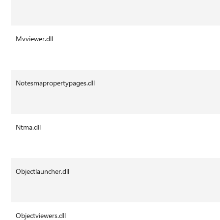
Mvviewer.dll
Notesmapropertypages.dll
Ntma.dll
Objectlauncher.dll
Objectviewers.dll