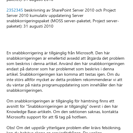
2352345
beskrivning av SharePoint Server 2010 och Project
Server 2010 kumulativ uppdatering Server
snabbkorrigeringspaket (MOSS server-paketet, Project server-
paketet): 31 augusti 2010
En snabbkorrigering är tillgänglig från Microsoft. Den här
snabbkorrigeringen är emellertid avsedd att åtgärda det problem
som beskrivs i denna artikel. Använd den här snabbkorrigeringen
endast på datorer som har problemet som beskrivs i denna
artikel. Snabbkorrigeringen kan komma att testas igen. Om du
inte störs alltför mycket av detta problem rekommenderar vi att
du väntar på nästa programuppdatering som innehåller den här
snabbkorrigeringen.
Om snabbkorrigeringen är tillgänglig för hämtning finns ett
avsnitt för "Snabbkorrigeringen är tillgänglig" överst i den här
Knowledge Base-artikeln. Om den sektionen saknas, kontakta
Microsofts support för att få tag på hotfixen.
Obs! Om det uppstår ytterligare problem eller krävs felsökning,
kan du behöva skapa en serviceförfrågan. De vanliga