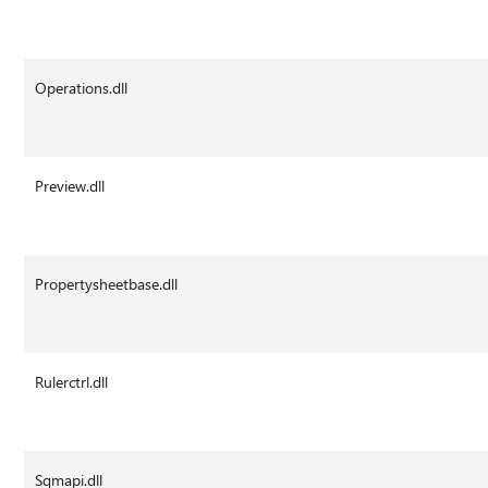
Operations.dll
Preview.dll
Propertysheetbase.dll
Rulerctrl.dll
Sqmapi.dll