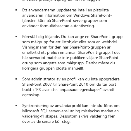
Ett användarnamn uppdateras inte i en platslista
användaren information om Windows SharePoint-
tjänsten körs på SharePoint-servergrupper som
använder formulärbaserad autentisering.
Föreställ dig följande. Du kan ange en SharePoint-grupp
som målgrupp för ett listobjekt eller som en webbdel.
Visningsnamn för den här SharePoint-gruppen är
emellertid ett prefix i en annan SharePoint-grupp. I det
här scenariot matchar inte publiken väljare SharePoint-
grupp som angetts som målgrupp. Därför måste du
korrigera gruppen olösta manuellt.
Som administratör av en profil kan du inte uppgradera
SharePoint 2007 till SharePoint 2010 om du tar bort
build-i "PS-avsnittet-anpassade egenskaper" avsnitt
egenskap.
Synkronisering av användarprofil kan inte slutföras om
Microsoft SQL server-anslutning misslyckas medan en
validering-fil skapas. Dessutom skrivs validering filen
över av de senare kör steg.