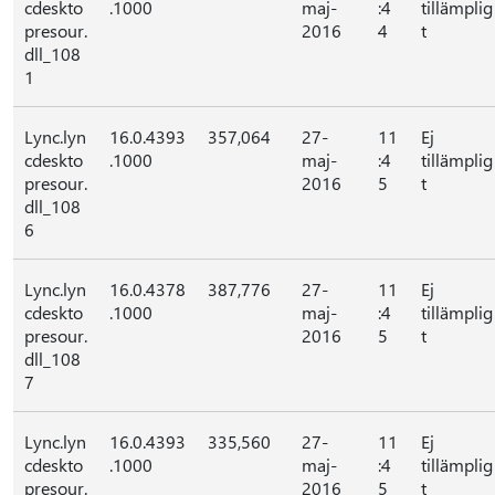
cdeskto
.1000
maj-
:4
tillämplig
presour.
2016
4
t
dll_108
1
Lync.lyn
16.0.4393
357,064
27-
11
Ej
cdeskto
.1000
maj-
:4
tillämplig
presour.
2016
5
t
dll_108
6
Lync.lyn
16.0.4378
387,776
27-
11
Ej
cdeskto
.1000
maj-
:4
tillämplig
presour.
2016
5
t
dll_108
7
Lync.lyn
16.0.4393
335,560
27-
11
Ej
cdeskto
.1000
maj-
:4
tillämplig
presour.
2016
5
t