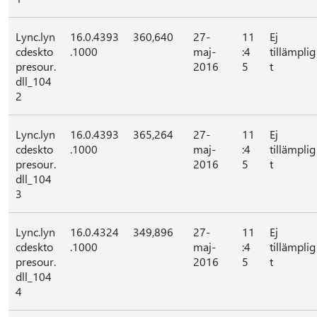
Lync.lyn
16.0.4393
360,640
27-
11
Ej
cdeskto
.1000
maj-
:4
tillämplig
presour.
2016
5
t
dll_104
2
Lync.lyn
16.0.4393
365,264
27-
11
Ej
cdeskto
.1000
maj-
:4
tillämplig
presour.
2016
5
t
dll_104
3
Lync.lyn
16.0.4324
349,896
27-
11
Ej
cdeskto
.1000
maj-
:4
tillämplig
presour.
2016
5
t
dll_104
4