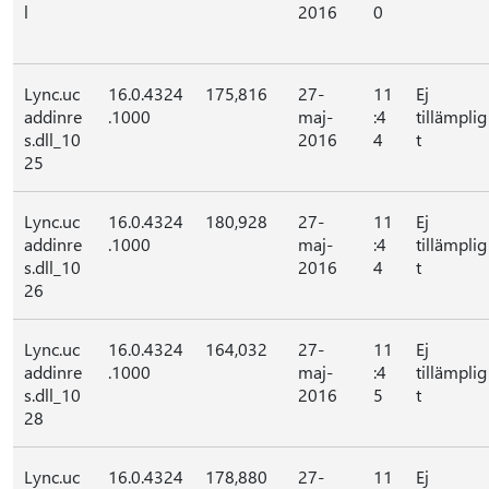
l
2016
0
Lync.uc
16.0.4324
175,816
27-
11
Ej
addinre
.1000
maj-
:4
tillämplig
s.dll_10
2016
4
t
25
Lync.uc
16.0.4324
180,928
27-
11
Ej
addinre
.1000
maj-
:4
tillämplig
s.dll_10
2016
4
t
26
Lync.uc
16.0.4324
164,032
27-
11
Ej
addinre
.1000
maj-
:4
tillämplig
s.dll_10
2016
5
t
28
Lync.uc
16.0.4324
178,880
27-
11
Ej