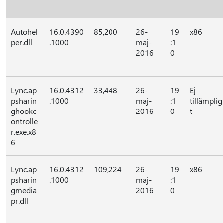
Autohel
16.0.4390
85,200
26-
19
x86
per.dll
.1000
maj-
:1
2016
0
Lync.ap
16.0.4312
33,448
26-
19
Ej
psharin
.1000
maj-
:1
tillämplig
ghookc
2016
0
t
ontrolle
r.exe.x8
6
Lync.ap
16.0.4312
109,224
26-
19
x86
psharin
.1000
maj-
:1
gmedia
2016
0
pr.dll