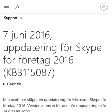
Logga
Microsoft
in
på
Support
ditt
konto
7 juni 2016,
uppdatering för Skype
för företag 2016
(KB3115087)
Gäller för
Microsoft har släppt en uppdatering för Microsoft Skype för
företag 2016. Versionsnumret för den här uppdateringen är
16.0.4393.1002.