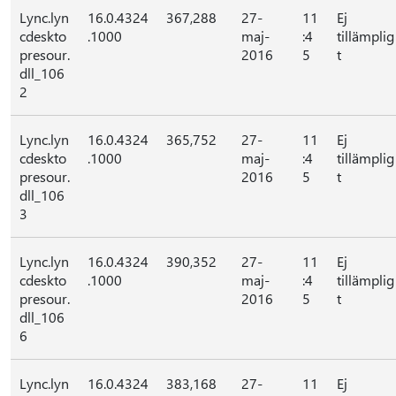
Lync.lyn
16.0.4324
367,288
27-
11
Ej
cdeskto
.1000
maj-
:4
tillämplig
presour.
2016
5
t
dll_106
2
Lync.lyn
16.0.4324
365,752
27-
11
Ej
cdeskto
.1000
maj-
:4
tillämplig
presour.
2016
5
t
dll_106
3
Lync.lyn
16.0.4324
390,352
27-
11
Ej
cdeskto
.1000
maj-
:4
tillämplig
presour.
2016
5
t
dll_106
6
Lync.lyn
16.0.4324
383,168
27-
11
Ej