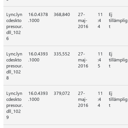
Lync.lyn
16.0.4378
368,840
27-
11
Ej
cdeskto
.1000
maj-
:4
tillämplig
presour.
2016
4
t
dll_102
6
Lync.lyn
16.0.4393
335,552
27-
11
Ej
cdeskto
.1000
maj-
:4
tillämplig
presour.
2016
5
t
dll_102
8
Lync.lyn
16.0.4393
379,072
27-
11
Ej
cdeskto
.1000
maj-
:4
tillämplig
presour.
2016
4
t
dll_102
9