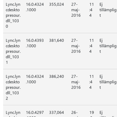
Lync.lyn
16.0.4324
355,024
27-
11
Ej
cdeskto
.1000
maj-
:4
tillämplig
presour.
2016
4
t
dll_103
0
Lync.lyn
16.0.4393
381,640
27-
11
Ej
cdeskto
.1000
maj-
:4
tillämplig
presour.
2016
4
t
dll_103
1
Lync.lyn
16.0.4324
386,240
27-
11
Ej
cdeskto
.1000
maj-
:4
tillämplig
presour.
2016
4
t
dll_103
2
Lync.lyn
16.0.4297
337,064
26-
19
Ej