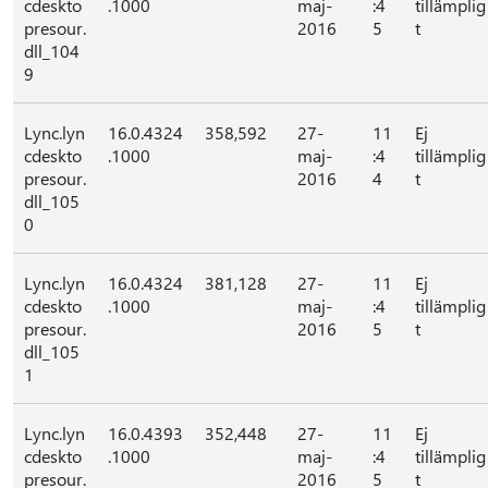
cdeskto
.1000
maj-
:4
tillämplig
presour.
2016
5
t
dll_104
9
Lync.lyn
16.0.4324
358,592
27-
11
Ej
cdeskto
.1000
maj-
:4
tillämplig
presour.
2016
4
t
dll_105
0
Lync.lyn
16.0.4324
381,128
27-
11
Ej
cdeskto
.1000
maj-
:4
tillämplig
presour.
2016
5
t
dll_105
1
Lync.lyn
16.0.4393
352,448
27-
11
Ej
cdeskto
.1000
maj-
:4
tillämplig
presour.
2016
5
t