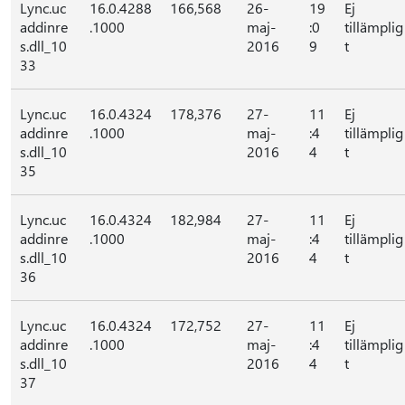
Lync.uc
16.0.4288
166,568
26-
19
Ej
addinre
.1000
maj-
:0
tillämplig
s.dll_10
2016
9
t
33
Lync.uc
16.0.4324
178,376
27-
11
Ej
addinre
.1000
maj-
:4
tillämplig
s.dll_10
2016
4
t
35
Lync.uc
16.0.4324
182,984
27-
11
Ej
addinre
.1000
maj-
:4
tillämplig
s.dll_10
2016
4
t
36
Lync.uc
16.0.4324
172,752
27-
11
Ej
addinre
.1000
maj-
:4
tillämplig
s.dll_10
2016
4
t
37