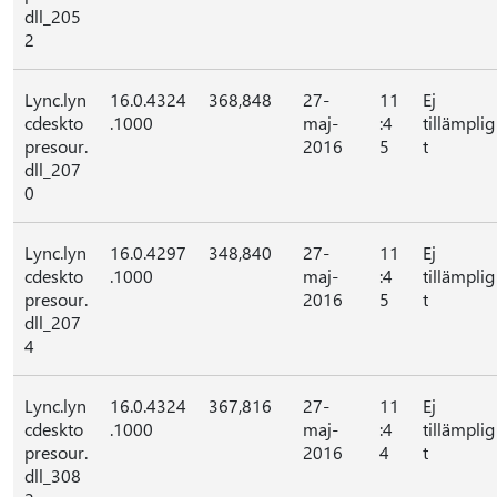
dll_205
2
Lync.lyn
16.0.4324
368,848
27-
11
Ej
cdeskto
.1000
maj-
:4
tillämplig
presour.
2016
5
t
dll_207
0
Lync.lyn
16.0.4297
348,840
27-
11
Ej
cdeskto
.1000
maj-
:4
tillämplig
presour.
2016
5
t
dll_207
4
Lync.lyn
16.0.4324
367,816
27-
11
Ej
cdeskto
.1000
maj-
:4
tillämplig
presour.
2016
4
t
dll_308