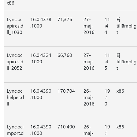
x86
Lync.oc
16.0.4378
71,376
27-
11
Ej
apires.d
.1000
maj-
:4
tillämplig
ll_1030
2016
4
t
Lync.oc
16.0.4324
66,760
27-
11
Ej
apires.d
.1000
maj-
:4
tillämplig
ll_2052
2016
5
t
Lync.oc
16.0.4390
170,704
26-
19
x86
helper.d
.1000
maj-
:1
ll
2016
0
Lync.oci
16.0.4390
710,400
26-
19
x86
mport.d
.1000
maj-
:1