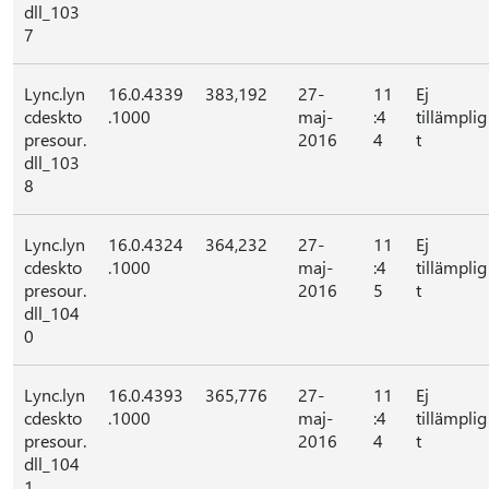
dll_103
7
Lync.lyn
16.0.4339
383,192
27-
11
Ej
cdeskto
.1000
maj-
:4
tillämplig
presour.
2016
4
t
dll_103
8
Lync.lyn
16.0.4324
364,232
27-
11
Ej
cdeskto
.1000
maj-
:4
tillämplig
presour.
2016
5
t
dll_104
0
Lync.lyn
16.0.4393
365,776
27-
11
Ej
cdeskto
.1000
maj-
:4
tillämplig
presour.
2016
4
t
dll_104
1