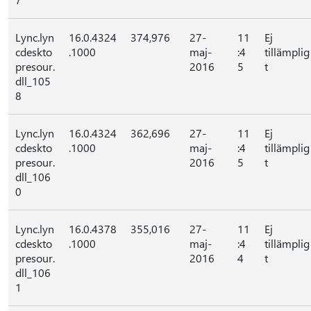
Lync.lyn
16.0.4324
374,976
27-
11
Ej
cdeskto
.1000
maj-
:4
tillämplig
presour.
2016
5
t
dll_105
8
Lync.lyn
16.0.4324
362,696
27-
11
Ej
cdeskto
.1000
maj-
:4
tillämplig
presour.
2016
5
t
dll_106
0
Lync.lyn
16.0.4378
355,016
27-
11
Ej
cdeskto
.1000
maj-
:4
tillämplig
presour.
2016
4
t
dll_106
1