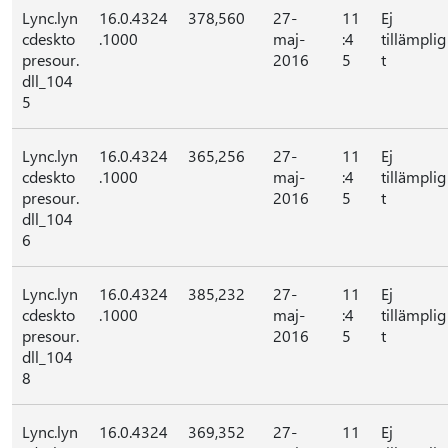
Lync.lyn
16.0.4324
378,560
27-
11
Ej
cdeskto
.1000
maj-
:4
tillämplig
presour.
2016
5
t
dll_104
5
Lync.lyn
16.0.4324
365,256
27-
11
Ej
cdeskto
.1000
maj-
:4
tillämplig
presour.
2016
5
t
dll_104
6
Lync.lyn
16.0.4324
385,232
27-
11
Ej
cdeskto
.1000
maj-
:4
tillämplig
presour.
2016
5
t
dll_104
8
Lync.lyn
16.0.4324
369,352
27-
11
Ej