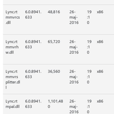
Lync.rt
6.0.8941.
48,816
26-
19
x86
mmvrcs
633
maj-
:1
.dll
2016
0
Lync.rt
6.0.8941.
65,720
26-
19
x86
mmvrh
633
maj-
:1
w.dll
2016
0
Lync.rt
6.0.8941.
36,560
26-
19
x86
mmvrs
633
maj-
:1
plitter.dl
2016
0
l
Lync.rt
6.0.8941.
1,101,48
26-
19
x86
mpal.dll
633
0
maj-
:1
2016
0