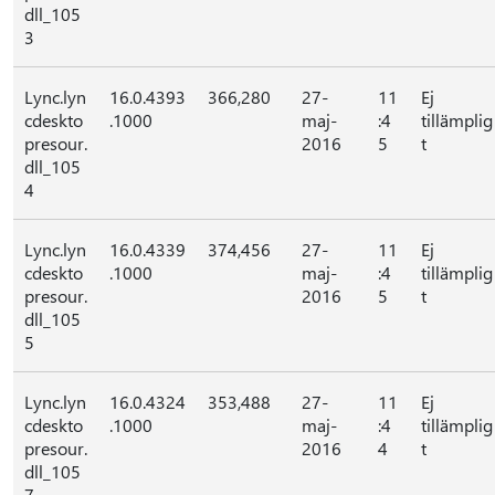
dll_105
3
Lync.lyn
16.0.4393
366,280
27-
11
Ej
cdeskto
.1000
maj-
:4
tillämplig
presour.
2016
5
t
dll_105
4
Lync.lyn
16.0.4339
374,456
27-
11
Ej
cdeskto
.1000
maj-
:4
tillämplig
presour.
2016
5
t
dll_105
5
Lync.lyn
16.0.4324
353,488
27-
11
Ej
cdeskto
.1000
maj-
:4
tillämplig
presour.
2016
4
t
dll_105
7