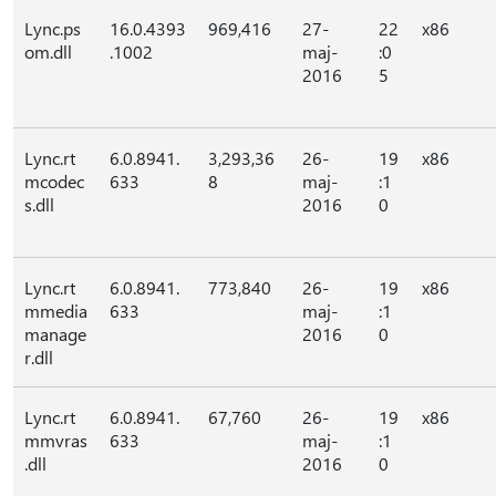
Lync.ps
16.0.4393
969,416
27-
22
x86
om.dll
.1002
maj-
:0
2016
5
Lync.rt
6.0.8941.
3,293,36
26-
19
x86
mcodec
633
8
maj-
:1
s.dll
2016
0
Lync.rt
6.0.8941.
773,840
26-
19
x86
mmedia
633
maj-
:1
manage
2016
0
r.dll
Lync.rt
6.0.8941.
67,760
26-
19
x86
mmvras
633
maj-
:1
.dll
2016
0