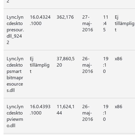
2
Lync.lyn
16.0.4324
362,176
27-
11
Ej
cdeskto
.1000
maj-
:4
tillämplig
presour.
2016
5
t
dll_924
2
Lync.lyn
Ej
37,860,5
26-
19
x86
cdeskto
tillämplig
20
maj-
:1
psmart
t
2016
0
bitmapr
esource
s.dll
Lync.lyn
16.0.4393
11,624,1
26-
19
x86
cdeskto
.1000
44
maj-
:1
pviewm
2016
0
o.dll