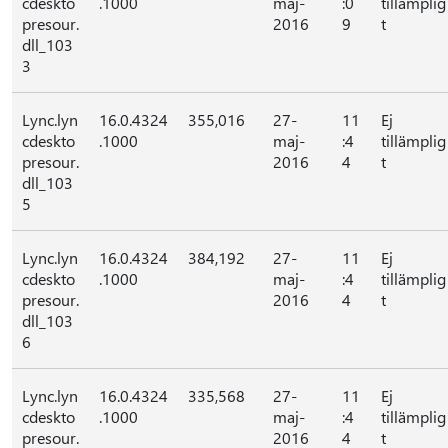
cdeskto
.1000
maj-
:0
tillämplig
presour.
2016
9
t
dll_103
3
Lync.lyn
16.0.4324
355,016
27-
11
Ej
cdeskto
.1000
maj-
:4
tillämplig
presour.
2016
4
t
dll_103
5
Lync.lyn
16.0.4324
384,192
27-
11
Ej
cdeskto
.1000
maj-
:4
tillämplig
presour.
2016
4
t
dll_103
6
Lync.lyn
16.0.4324
335,568
27-
11
Ej
cdeskto
.1000
maj-
:4
tillämplig
presour.
2016
4
t