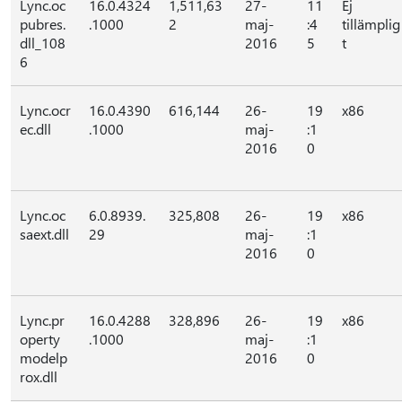
Lync.oc
16.0.4324
1,511,63
27-
11
Ej
pubres.
.1000
2
maj-
:4
tillämplig
dll_108
2016
5
t
6
Lync.ocr
16.0.4390
616,144
26-
19
x86
ec.dll
.1000
maj-
:1
2016
0
Lync.oc
6.0.8939.
325,808
26-
19
x86
saext.dll
29
maj-
:1
2016
0
Lync.pr
16.0.4288
328,896
26-
19
x86
operty
.1000
maj-
:1
modelp
2016
0
rox.dll