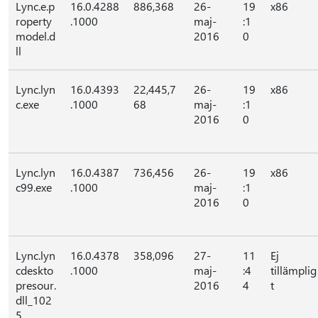
Lync.e.p
16.0.4288
886,368
26-
19
x86
roperty
.1000
maj-
:1
model.d
2016
0
ll
Lync.lyn
16.0.4393
22,445,7
26-
19
x86
c.exe
.1000
68
maj-
:1
2016
0
Lync.lyn
16.0.4387
736,456
26-
19
x86
c99.exe
.1000
maj-
:1
2016
0
Lync.lyn
16.0.4378
358,096
27-
11
Ej
cdeskto
.1000
maj-
:4
tillämplig
presour.
2016
4
t
dll_102
5