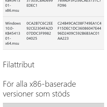
KB45413
37303C8A0699
769A0F5FD36CAE5751C7
01-
EDEC1
FD96
x86.msu
Windows
0CA2B7C6C2EE
C24B49CAC08F749EA1C4
10.0-
92CE2304FA2D
F15DEC1DC36086047E44
KB45413
07DDC3F9982
96D2409C592B6B3AC01
01-
04025
AA223
x64.msu
Filattribut
För alla x86-baserade
versioner som stöds