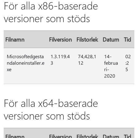
För alla x86-baserade
versioner som stöds
Filnamn
Filversion
Filstorlek
Datum
Tid
Microsoftedgesta
1.3.119.4
74,428,1
14-
02
ndaloneinstaller.e
3
12
februa
:2
xe
ri-
5
2020
För alla x64-baserade
versioner som stöds
Filnamn
Filversion
Filstorlek
Datum
Tid