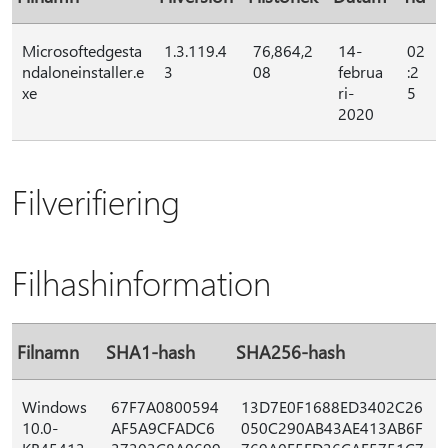
Microsoftedgesta
1.3.119.4
76,864,2
14-
02
ndaloneinstaller.e
3
08
februa
:2
xe
ri-
5
2020
Filverifiering
Filhashinformation
Filnamn
SHA1-hash
SHA256-hash
Windows
67F7A0800594
13D7E0F1688ED3402C26
10.0-
AF5A9CFADC6
050C290AB43AE413AB6F