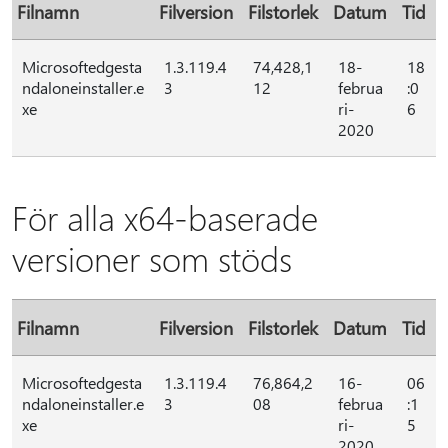
Filnamn
Filversion
Filstorlek
Datum
Tid
Microsoftedgesta
1.3.119.4
74,428,1
18-
18
ndaloneinstaller.e
3
12
februa
:0
xe
ri-
6
2020
För alla x64-baserade
versioner som stöds
Filnamn
Filversion
Filstorlek
Datum
Tid
Microsoftedgesta
1.3.119.4
76,864,2
16-
06
ndaloneinstaller.e
3
08
februa
:1
xe
ri-
5
2020