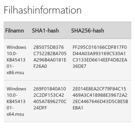
Filhashinformation
Filnamn
SHA1-hash
SHA256-hash
Windows
2B5075D8376
FF295C016166CDF817F0
10.0-
C7522B2BA705
D44A03A993169C530A1
KB45413
A296B4A0181E
C3133ED6614EEF4D82EA
01-
F26A0
36DE7
x86.msu
Windows
269F01840A10
2E014E8EA2CF79F84C15
10.0-
2C2DF153C42
469A3C418988E39672A2
KB45413
405A7896270C
2EC4467646D43D5C8E5B
01-
24DFF
EBA1
x64.msu