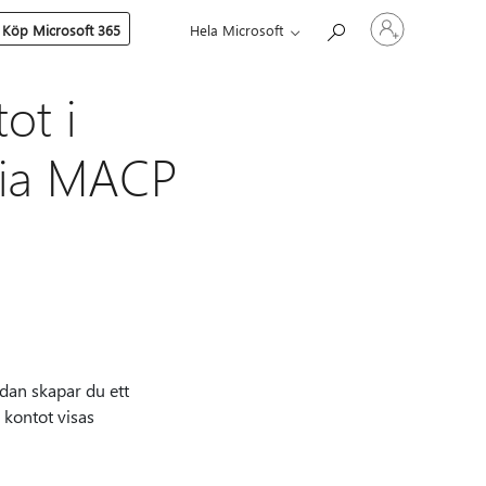
Logga
Köp Microsoft 365
Hela Microsoft
in
på
ditt
konto
ot i
 via MACP
dan skapar du ett
 kontot visas