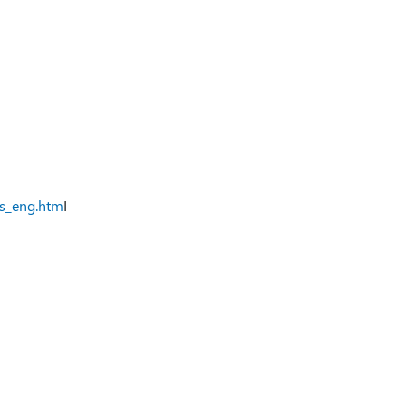
ts_eng.htm
I