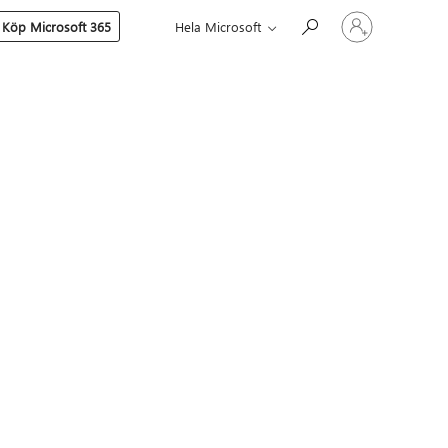
Logga
Köp Microsoft 365
Hela Microsoft
in
på
ditt
konto