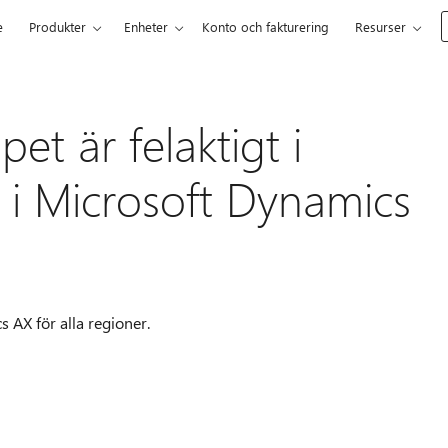
e
Produkter
Enheter
Konto och fakturering
Resurser
et är felaktigt i
t i Microsoft Dynamics
s AX för alla regioner.