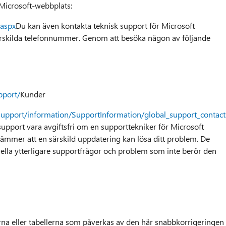
Microsoft-webbplats:
.aspx
Du kan även kontakta teknisk support för Microsoft
särskilda telefonnummer. Genom att besöka någon av följande
pport/
Kunder
support/information/SupportInformation/global_support_contac
 support vara avgiftsfri om en supporttekniker för Microsoft
mmer att en särskild uppdatering kan lösa ditt problem. De
ella ytterligare supportfrågor och problem som inte berör den
rna eller tabellerna som påverkas av den här snabbkorrigeringen