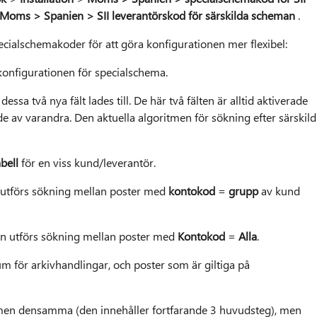
 Moms > Spanien > SII leverantörskod för särskilda scheman
.
Specialschemakoder för att göra konfigurationen mer flexibel:
sa två nya fält lades till. De här två fälten är alltid aktiverade
e av varandra. Den aktuella algoritmen för sökning efter särskild
bell
för en viss kund/leverantör.
n utförs sökning mellan poster med
kontokod
=
grupp
av kund
en utförs sökning mellan poster med
Kontokod
=
Alla
.
um för arkivhandlingar, och poster som är giltiga på
oritmen densamma (den innehåller fortfarande 3 huvudsteg), men