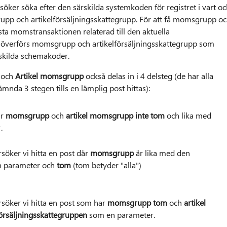
öker söka efter den särskilda systemkoden för registret i vart oc
pp och artikelförsäljningsskattegrupp. För att få momsgrupp o
sta momstransaktionen relaterad till den aktuella
r överförs momsgrupp och artikelförsäljningsskattegrupp som
rskilda schemakoder.
p
och
Artikel momsgrupp
också delas in i 4 delsteg (de har alla
mnda 3 stegen tills en lämplig post hittas):
ar
momsgrupp
och
artikel momsgrupp inte tom
och lika med
.
rsöker vi hitta en post där
momsgrupp
är lika med den
n parameter och
tom
(tom betyder "alla")
rsöker vi hitta en post som har
momsgrupp tom
och
artikel
försäljningsskattegruppen
som en parameter.