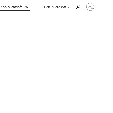
Logga
Köp Microsoft 365
Hela Microsoft
in
på
ditt
konto