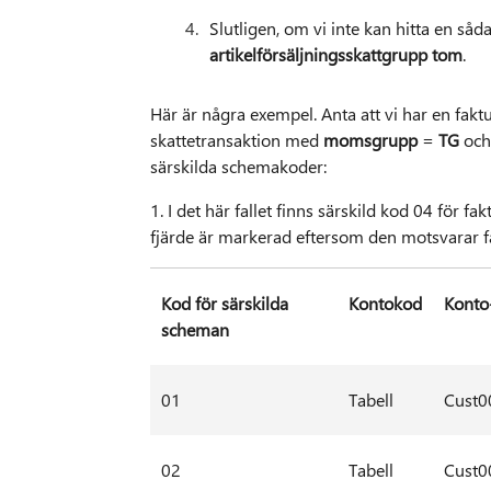
Slutligen, om vi inte kan hitta en så
artikelförsäljningsskattgrupp tom
.
Här är några exempel. Anta att vi har en fakt
skattetransaktion med
momsgrupp
=
TG
oc
särskilda schemakoder:
1. I det här fallet finns särskild kod 04 för f
fjärde är markerad eftersom den motsvarar fa
Kod för särskilda
Kontokod
Konto
scheman
01
Tabell
Cust0
02
Tabell
Cust0