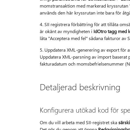
momstransaktion med markerad kryssrutan "Int
används den här kryssrutan inte bara för å
4. SII registrera förbättring för att tillåt
är okänt av myndigheten i
IdOtro tagg med 
låta "Acceptera med fel" sådana fakturor av S
5. Uppdatera XML-generering av export för att
Uppdatera XML-parsning av import baserat på
fakturadatum och momsbefrielsenummer (NI
Detaljerad beskrivning
Konfigurera utökad kod för sp
Om du vill arbeta med SII-registret ska
särsk
Det gör du genom att öppna
Redovisningsb