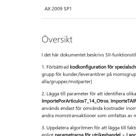
AX 2009 SP1
Översikt
I det här dokumentet beskrivs SII-funktionsti
1. Förbättrad
kodkonfiguration för specials
grupp för kunder/leverantörer på momsgrupp +
alla/grupper/motparter)
2. Lägga till parameter för att identifiera o
ImportePorArticulos7_14_Otros
,
ImporteTAIR
används endast för omvända kostnader inom
andra momstransaktioner som omfattas av 
3. Uppdatera algoritmen för att lägga till fa
enligt
parametrarna för utrikeshandel
>
Land