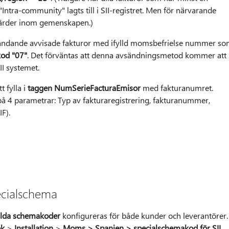
ra-community" lagts till i SII-registret. Men för närvarande
tgärder inom gemenskapen.)
a omsändande avvisade fakturor med ifylld momsbefrielse nummer s
kod "07"
. Det förväntas att denna avsändningsmetod kommer att
II systemet.
 fylla i
taggen NumSerieFacturaEmisor
med fakturanumret.
 4 parametrar: Typ av fakturaregistrering, fakturanummer,
F).
ecialschema
ilda schemakoder
konfigureras för både kunder och leverantörer.
ok
>
Installation
>
Moms > Spanien > specialschemakod för SII