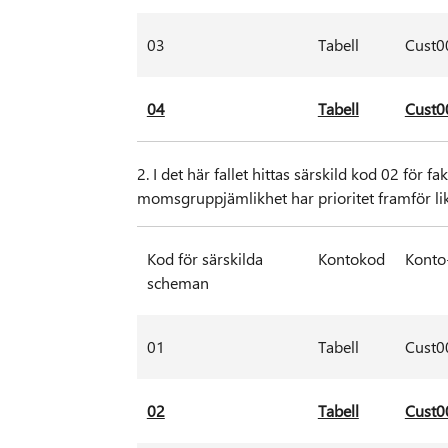
03
Tabell
Cust0
04
Tabell
Cust0
2. I det här fallet hittas särskild kod 02 för
momsgruppjämlikhet har prioritet framför li
Kod för särskilda
Kontokod
Konto
scheman
01
Tabell
Cust0
02
Tabell
Cust0