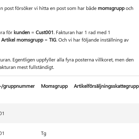
dan post försöker vi hitta en post som har både
momsgrupp
och
ura för
kunden
=
Cust001
. Fakturan har 1 rad med 1
h
Artikel momsgrupp
=
TIG
. Och vi har följande inställning av
akturan. Egentligen uppfyller alla fyra posterna villkoret, men den
kturan mest fullständigt.
-/gruppnummer
Momsgrupp
Artikelförsäljningsskattegrupp
01
01
Tg