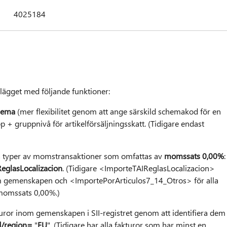
4025184
llägget med följande funktioner:
chema
(mer flexibilitet genom att ange särskild schemakod för en
 gruppnivå för artikelförsäljningsskatt. (Tidigare endast
lika typer av momstransaktioner som omfattas av
momssats 0,00%
:
eglasLocalizacion
. (Tidigare <ImporteTAIReglasLocalizacion>
 gemenskapen och <ImportePorArticulos7_14_Otros> för alla
momssats 0,00%.)
kturor inom gemenskapen i SII-registret genom att identifiera dem
/region
=
"
EU
". (Tidigare har alla fakturor som har minst en