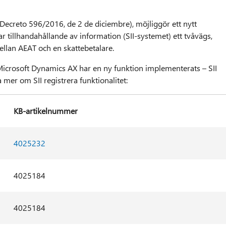
 Decreto 596/2016, de 2 de diciembre), möjliggör ett nytt
illhandahållande av information (SII-systemet) ett tvåvägs,
llan AEAT och en skattebetalare.
i Microsoft Dynamics AX har en ny funktion implementerats – SII
a mer om SII registrera funktionalitet:
KB-artikelnummer
4025232
4025184
4025184