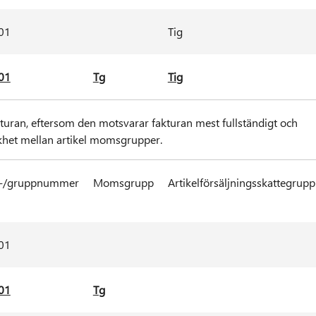
01
Tig
01
Tg
Tig
 fakturan, eftersom den motsvarar fakturan mest fullständigt och
khet mellan artikel momsgrupper.
-/gruppnummer
Momsgrupp
Artikelförsäljningsskattegrupp
01
01
Tg