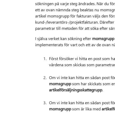
sökningen på varje steg ändrades. När du förs
ett av ovan nämnda steg beaktas nu momsgru
artikel momsgrupp för fakturan väljs den för
kund-/leverantörs-/projektfakturan. Därefte
parametrar till metoden för att söka efter sä
I själva verket kan sökning efter
momsgrup
implementerats för vart och ett av de ovan nä
Först försöker vi hitta en post som h
värdena som skickas som parametrar
Om vi inte kan hitta en sådan post fö
momsgrupp
som har skickats som e
artikelförsäljningsskattegrupp
.
Om vi inte kan hitta en sådan post fö
momsgrupp
som är lika med
artikel