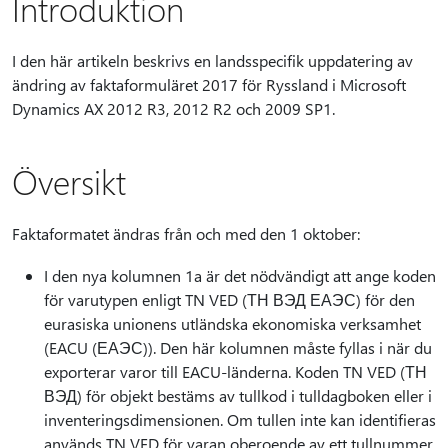
Introduktion
I den här artikeln beskrivs en landsspecifik uppdatering av
ändring av faktaformuläret 2017 för Ryssland i Microsoft
Dynamics AX 2012 R3, 2012 R2 och 2009 SP1.
Översikt
Faktaformatet ändras från och med den 1 oktober:
I den nya kolumnen 1a är det nödvändigt att ange koden
för varutypen enligt TN VED (ТН ВЭД ЕАЭС) för den
eurasiska unionens utländska ekonomiska verksamhet
(EACU (ЕАЭС)). Den här kolumnen måste fyllas i när du
exporterar varor till EACU-länderna. Koden TN VED (ТН
ВЭД) för objekt bestäms av tullkod i tulldagboken eller i
inventeringsdimensionen. Om tullen inte kan identifieras
används TN VED för varan oberoende av ett tullnummer.