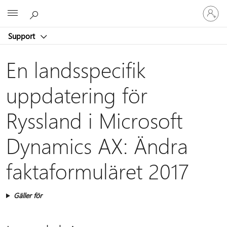
Logga
Microsoft
in
på
Support
ditt
konto
En landsspecifik
uppdatering för
Ryssland i Microsoft
Dynamics AX: Ändra
faktaformuläret 2017
Gäller för