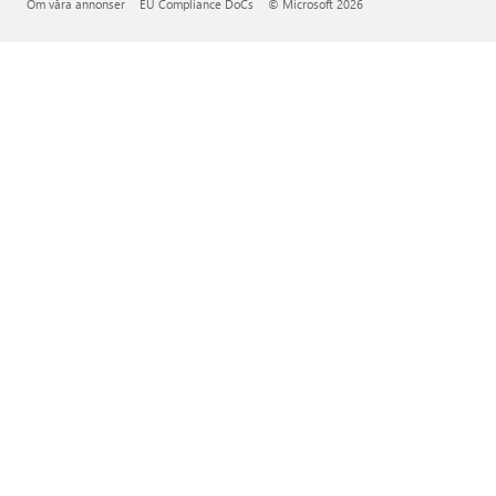
Om våra annonser
EU Compliance DoCs
© Microsoft 2026