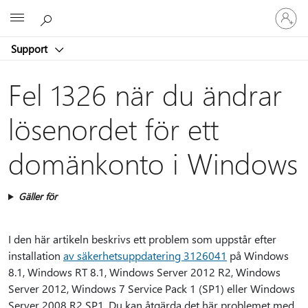
Logga
Microsoft
in
på
Support
ditt
konto
Fel 1326 när du ändrar
lösenordet för ett
domänkonto i Windows
Gäller för
I den här artikeln beskrivs ett problem som uppstår efter
installation
av säkerhetsuppdatering 3126041
på Windows
8.1, Windows RT 8.1, Windows Server 2012 R2, Windows
Server 2012, Windows 7 Service Pack 1 (SP1) eller Windows
Server 2008 R2 SP1. Du kan åtgärda det här problemet med