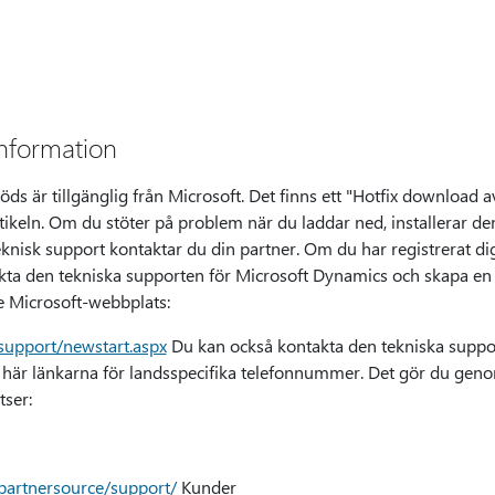
nformation
s är tillgänglig från Microsoft. Det finns ett "Hotfix download av
ikeln. Om du stöter på problem när du laddar ned, installerar d
knisk support kontaktar du din partner. Om du har registrerat dig 
kta den tekniska supporten för Microsoft Dynamics och skapa en
de Microsoft-webbplats:
support/newstart.aspx
Du kan också kontakta den tekniska suppor
e här länkarna för landsspecifika telefonnummer. Det gör du gen
tser:
partnersource/support/
Kunder