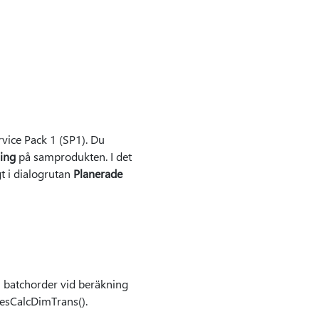
vice Pack 1 (SP1). Du
ing
på samprodukten. I det
t i dialogrutan
Planerade
n batchorder vid beräkning
resCalcDimTrans().