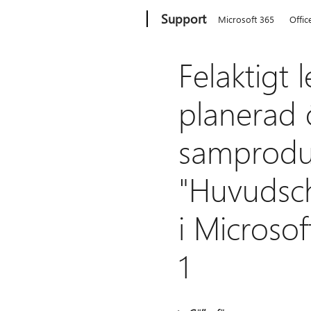
Microsoft
Support
Microsoft 365
Offic
Felaktigt
planerad 
samproduk
"Huvudsc
i Microso
1