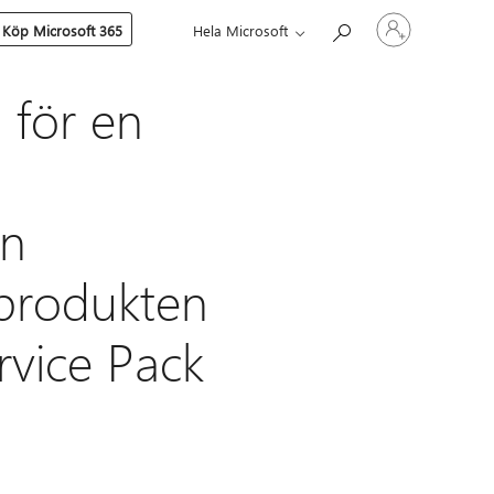
Logga
Köp Microsoft 365
Hela Microsoft
in
på
ditt
konto
 för en
en
produkten
rvice Pack