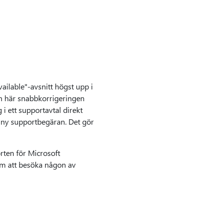
ailable"-avsnitt högst upp i
en här snabbkorrigeringen
i ett supportavtal direkt
 ny supportbegäran. Det gör
ten för Microsoft
om att besöka någon av