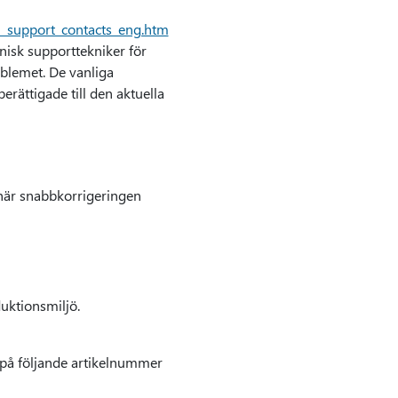
l_support_contacts_eng.htm
nisk supporttekniker för
oblemet. De vanliga
rättigade till den aktuella
 här snabbkorrigeringen
uktionsmiljö.
 på följande artikelnummer