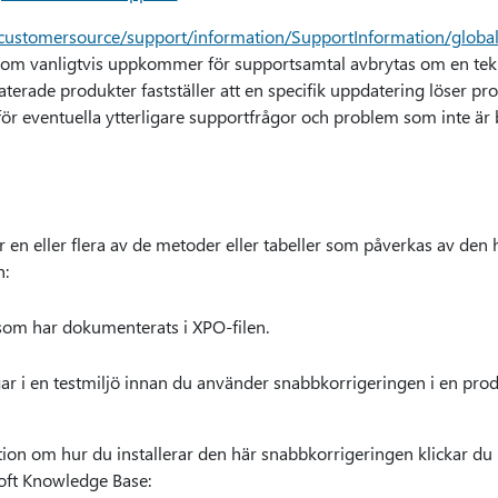
/customersource/support/information/SupportInformation/globa
er som vanligtvis uppkommer för supportsamtal avbrytas om en tek
terade produkter fastställer att en specifik uppdatering löser pr
ör eventuella ytterligare supportfrågor och problem som inte är be
en eller flera av de metoder eller tabeller som påverkas av den
n:
som har dokumenterats i XPO-filen.
ar i en testmiljö innan du använder snabbkorrigeringen i en prod
ion om hur du installerar den här snabbkorrigeringen klickar du
osoft Knowledge Base: