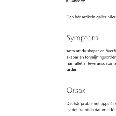
Gäller för
Den här artikeln gäller Micr
Symptom
Anta att du skapar en över
skapar en försäljningsorde
här fallet är leveransdatum
order
.
Orsak
Det här problemet uppstår e
av det framtida datumet fö