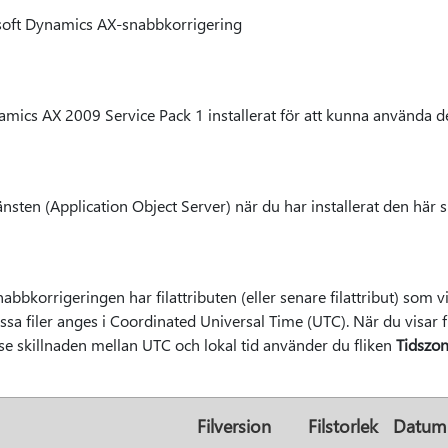
osoft Dynamics AX-snabbkorrigering
mics AX 2009 Service Pack 1 installerat för att kunna använda d
sten (Application Object Server) när du har installerat den här 
bbkorrigeringen har filattributen (eller senare filattribut) som vis
sa filer anges i Coordinated Universal Time (UTC). När du visar 
ll se skillnaden mellan UTC och lokal tid använder du fliken
Tidszo
Filversion
Filstorlek
Datum