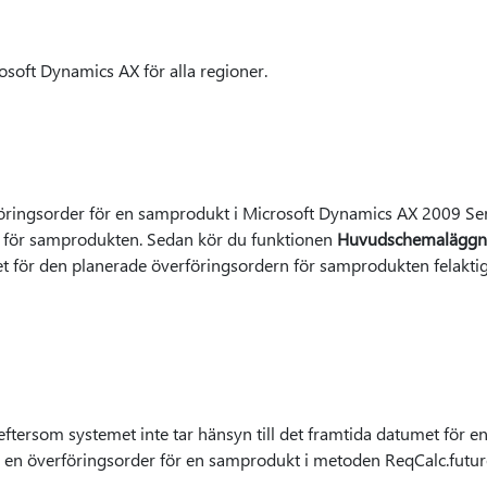
osoft Dynamics AX för alla regioner.
föringsorder för en samprodukt i Microsoft Dynamics AX 2009 Ser
r för samprodukten. Sedan kör du funktionen
Huvudschemaläggn
et för den planerade överföringsordern för samprodukten felaktig
ftersom systemet inte tar hänsyn till det framtida datumet för e
r en överföringsorder för en samprodukt i metoden ReqCalc.futu