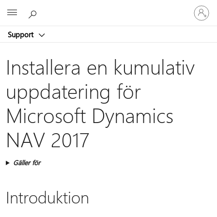
Logga
Microsoft
in
på
Support
ditt
konto
Installera en kumulativ
uppdatering för
Microsoft Dynamics
NAV 2017
Gäller för
Introduktion