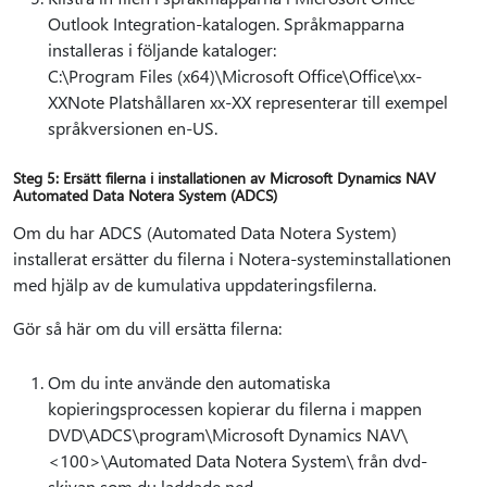
Outlook Integration-katalogen. Språkmapparna
installeras i följande kataloger:
C:\Program Files (x64)\Microsoft Office\Office\xx-
XXNote Platshållaren xx-XX representerar till exempel
språkversionen en-US.
Steg 5: Ersätt filerna i installationen av Microsoft Dynamics NAV
Automated Data Notera System (ADCS)
Om du har ADCS (Automated Data Notera System)
installerat ersätter du filerna i Notera-systeminstallationen
med hjälp av de kumulativa uppdateringsfilerna.
Gör så här om du vill ersätta filerna:
Om du inte använde den automatiska
kopieringsprocessen kopierar du filerna i mappen
DVD\ADCS\program\Microsoft Dynamics NAV\
<100>\Automated Data Notera System\ från dvd-
skivan som du laddade ned.