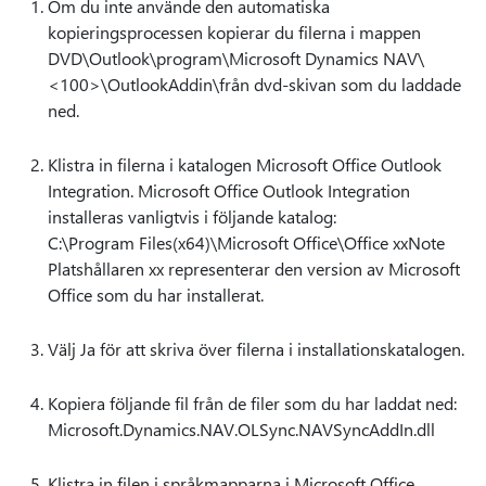
Om du inte använde den automatiska
kopieringsprocessen kopierar du filerna i mappen
DVD\Outlook\program\Microsoft Dynamics NAV\
<100>\OutlookAddin\från dvd-skivan som du laddade
ned.
Klistra in filerna i katalogen Microsoft Office Outlook
Integration. Microsoft Office Outlook Integration
installeras vanligtvis i följande katalog:
C:\Program Files(x64)\Microsoft Office\Office xxNote
Platshållaren xx representerar den version av Microsoft
Office som du har installerat.
Välj Ja för att skriva över filerna i installationskatalogen.
Kopiera följande fil från de filer som du har laddat ned:
Microsoft.Dynamics.NAV.OLSync.NAVSyncAddIn.dll
Klistra in filen i språkmapparna i Microsoft Office