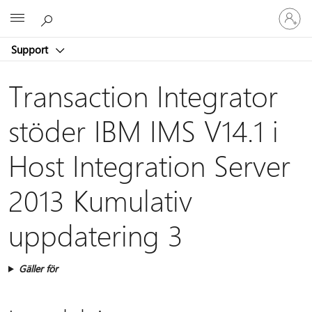
Logga
Microsoft
in
på
Support
ditt
konto
Transaction Integrator
stöder IBM IMS V14.1 i
Host Integration Server
2013 Kumulativ
uppdatering 3
Gäller för