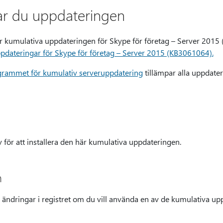
rar du uppdateringen
här kumulativa uppdateringen för Skype för företag – Server 20
pdateringar för Skype för företag – Server 2015 (KB3061064).
ogrammet för kumulativ serveruppdatering
tillämpar alla uppdater
v för att installera den här kumulativa uppdateringen.
n
ändringar i registret om du vill använda en av de kumulativa upp