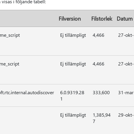
visas i följande tabell:
Filversion
Filstorlek
Datum
ame_script
Ej tillämpligt
4,466
27-okt
ame_script
Ej tillämpligt
4,466
27-okt
t.rtc.internal.autodiscover
6.0.9319.28
333,600
31-mar
1
Ej tillämpligt
1,385,94
29-okt
7