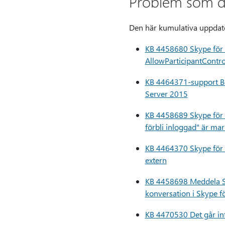
Problem som d
Den här kumulativa uppdate
KB 4458680 Skype för 
AllowParticipantContro
KB 4464371-support Bet
Server 2015
KB 4458689 Skype för f
förbli inloggad" är mar
KB 4464370 Skype för f
extern
KB 4458698 Meddela Sk
konversation i Skype f
KB 4470530 Det går in