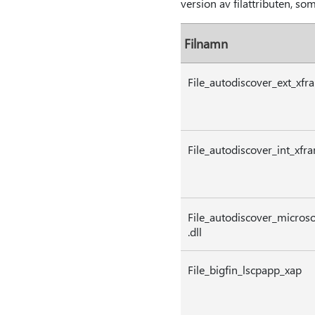
version av filattributen, som 
Filnamn
File_autodiscover_ext_xfr
File_autodiscover_int_xfr
File_autodiscover_microsof
.dll
File_bigfin_lscpapp_xap