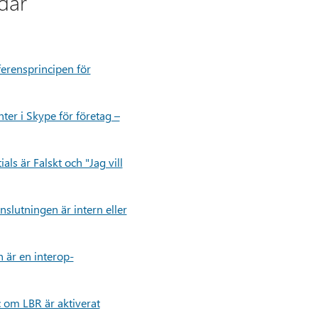
dar
erensprincipen för
er i Skype för företag –
s är Falskt och "Jag vill
lutningen är intern eller
 är en interop-
 om LBR är aktiverat