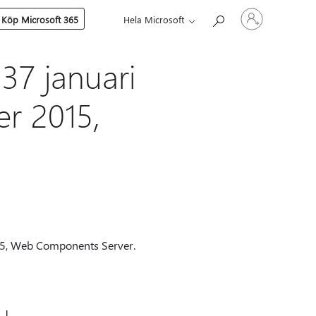
Logga
Köp Microsoft 365
Hela Microsoft
in
på
ditt
konto
37 januari
er 2015,
015, Web Components Server.