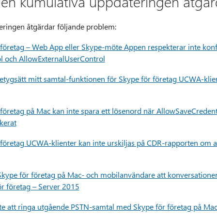
en kumulativa uppdateringen åtgär
ringen åtgärdar följande problem:
företag – Web App eller Skype-möte Appen respekterar inte konf
l och AllowExternalUserControl
ygsätt mitt samtal-funktionen för Skype för företag UCWA-klient
öretag på Mac kan inte spara ett lösenord när AllowSaveCredential
kerat
öretag UCWA-klienter kan inte urskiljas på CDR-rapporten om ans
ype för företag på Mac- och mobilanvändare att konversationen
ör företag – Server 2015
te att ringa utgående PSTN-samtal med Skype för företag på Mac