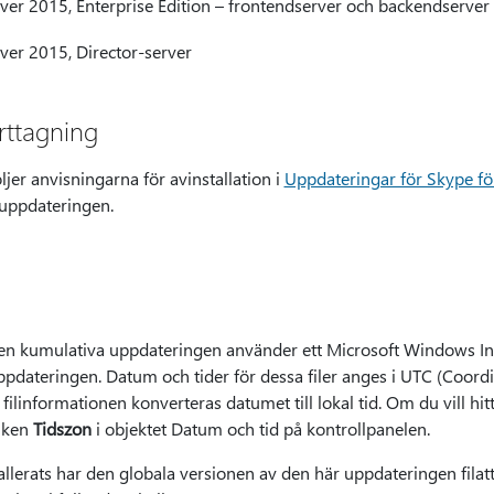
rver 2015, Enterprise Edition – frontendserver och backendserver
rver 2015, Director-server
rttagning
jer anvisningarna för avinstallation i
Uppdateringar för Skype fö
 uppdateringen.
en kumulativa uppdateringen använder ett Microsoft Windows Inst
ppdateringen. Datum och tider för dessa filer anges i UTC (Coordi
r filinformationen konverteras datumet till lokal tid. Om du vill hi
liken
Tidszon
i objektet Datum och tid på kontrollpanelen.
llerats har den globala versionen av den här uppdateringen filatt