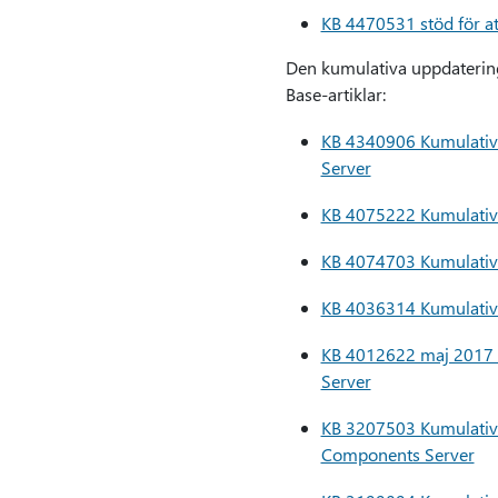
KB 4470531 stöd för att
Den kumulativa uppdatering
Base-artiklar:
KB 4340906 Kumulativ 
Server
KB 4075222 Kumulativ 
KB 4074703 Kumulativ 
KB 4036314 Kumulativ 
KB 4012622 maj 2017 k
Server
KB 3207503 Kumulativ 
Components Server