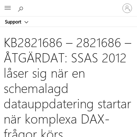
Logga
Microsoft
in
på
Support
ditt
konto
KB2821686 – 2821686 –
ÅTGÄRDAT: SSAS 2012
låser sig när en
schemalagd
datauppdatering startar
när komplexa DAX-
frågor körs