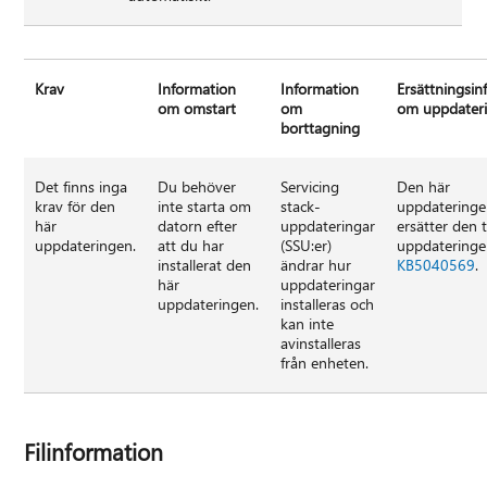
Krav
Information
Information
Ersättningsin
om omstart
om
om uppdater
borttagning
Det finns inga
Du behöver
Servicing
Den här
krav för den
inte starta om
stack-
uppdatering
här
datorn efter
uppdateringar
ersätter den 
uppdateringen.
att du har
(SSU:er)
uppdatering
installerat den
ändrar hur
KB5040569
.
här
uppdateringar
uppdateringen.
installeras och
kan inte
avinstalleras
från enheten.
Filinformation