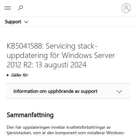
Logga
Microsoft
in
på
Support
ditt
konto
KB5041588: Servicing stack-
uppdatering för Windows Server
2012 R2: 13 augusti 2024
Gäller för
Information om upphörande av support
Sammanfattning
Den här uppdateringen innebär kvalitetsförbättringar av
tjänststacken, som är den komponent som installerar Windows-