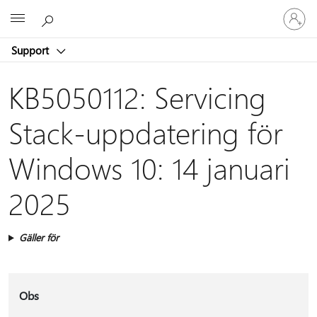
Logga
Microsoft
in
på
Support
ditt
konto
KB5050112: Servicing
Stack-uppdatering för
Windows 10: 14 januari
2025
Gäller för
Obs