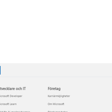
tvecklare och IT
Företag
crosoft Developer
Karriärmöjligheter
crosoft Learn
Om Microsoft
öd för AI-marknadsappar
Företagsnyheter