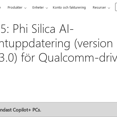
e
Produkter
Enheter
Konto och fakturering
Resurser
 Phi Silica AI-
tuppdatering (version
73.0) för Qualcomm-dri
 endast Copilot+ PCs.