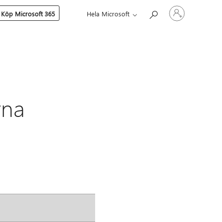
Logga
Köp Microsoft 365
Hela Microsoft
in
på
ditt
konto
vna