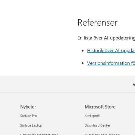
Referenser
En lista över AI-uppdatering
Historik över AI-uppda
Versionsinformation f
V
Nyheter
Microsoft Store
Surface Pro
Kontoprofil
Surface Laptop
Download Center
Copilot för organisationer
Microsoft Store-support