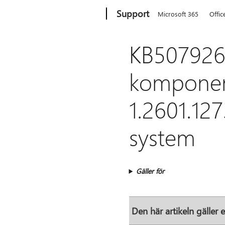
Microsoft
Support
Microsoft 365
Offic
KB5079265:
komponen
1.2601.12
system
Gäller för
Den här artikeln gäller