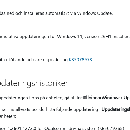
as ned och installeras automatiskt via Windows Update.
mulativa uppdateringen för Windows 11, version 26H1 installera
tter följande tidigare uppdatering
KB5078973
.
dateringshistoriken
ppdateringen finns på enheten, gå till
InställningarWindows
>
Up
ar installerats bör du hitta följande uppdatering i
Uppdateringsh
enheten:
rsion 1.2601.1273.0 för Qualcomm-drivna system (KB5079265)