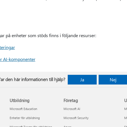
ar på enheter som stöds finns i följande resurser:
teringar
ör AI-komponenter
ar den här informationen till hjälp?
Ja
Nej
Utbildning
Företag
U
Microsoft Education
Microsoft AI
Mi
Enheter för utbildning
Microsoft Security
Mi
Microsoft Teams för utbildning
Azure
St