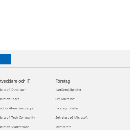
tvecklare och IT
Företag
crosoft Developer
Karriärmöjligheter
crosoft Learn
Om Microsoft
öd för AI-marknadsappar
Företagsnyheter
icrosoft Tech Community
Sekretess på Microsoft
icrosoft Marketplace
Investerare