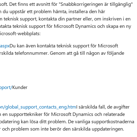
oft. Det finns ett avsnitt för "Snabbkorrigeringen är tillgänglig"
 du uppstår ett problem hämta, installera den här
 teknisk support, kontakta din partner eller, om inskriven i en
takta teknisk support för Microsoft Dynamics och skapa en ny
icrosoft-webbplats:
.aspx
Du kan även kontakta teknisk support för Microsoft
ärskilda telefonnummer. Genom att gå till någon av följande
pport/
Kunder
on/global_support_contacts_eng.htm
I särskilda fall, de avgifter
m en supporttekniker för Microsoft Dynamics och relaterade
datering kan lösa ditt problem. De vanliga supportkostnaderna
gor och problem som inte berör den särskilda uppdateringen.