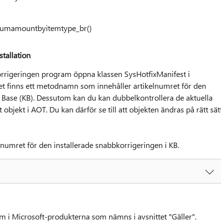
: sumamountbyitemtype_br()
tallation
korrigeringen program öppna klassen SysHotfixManifest i
det finns ett metodnamn som innehåller artikelnumret för den
 Base (KB). Dessutom kan du kan dubbelkontrollera de aktuella
t objekt i AOT. Du kan därför se till att objekten ändras på rätt sät
kelnumret för den installerade snabbkorrigeringen i KB.
lem i Microsoft-produkterna som nämns i avsnittet "Gäller".