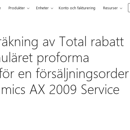
e
Produkter
Enheter
Konto och fakturering
Resurser
kning av Total rabatt
rmuläret proforma
ör en försäljningsorder
amics AX 2009 Service