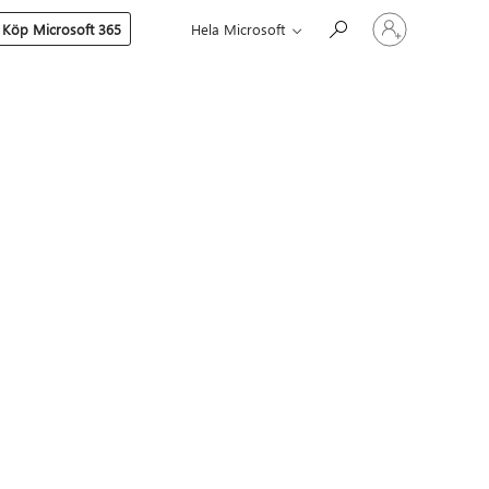
Logga
Köp Microsoft 365
Hela Microsoft
in
på
ditt
konto