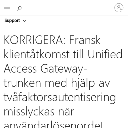
Logga
Microsoft
in
på
Support
ditt
konto
KORRIGERA: Fransk
klientåtkomst till Unified
Access Gateway-
trunken med hjälp av
tvåfaktorsautentisering
misslyckas när
användarlösenordet