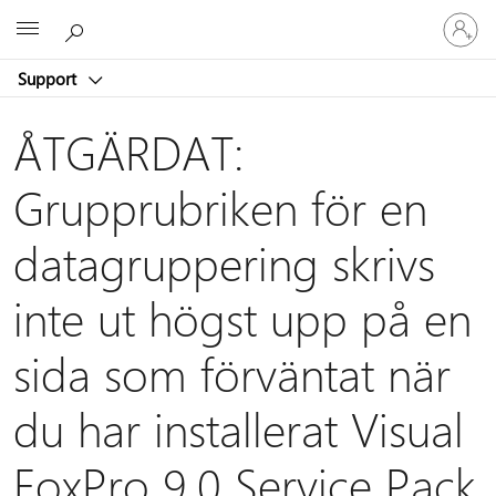
Logga
Microsoft
in
på
Support
ditt
konto
ÅTGÄRDAT:
Grupprubriken för en
datagruppering skrivs
inte ut högst upp på en
sida som förväntat när
du har installerat Visual
FoxPro 9.0 Service Pack