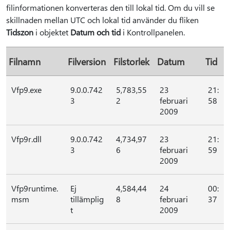
filinformationen konverteras den till lokal tid. Om du vill se
skillnaden mellan UTC och lokal tid använder du fliken
Tidszon
i objektet
Datum och tid
i Kontrollpanelen.
Filnamn
Filversion
Filstorlek
Datum
Tid
Vfp9.exe
9.0.0.742
5,783,55
23
21:
3
2
februari
58
2009
Vfp9r.dll
9.0.0.742
4,734,97
23
21:
3
6
februari
59
2009
Vfp9runtime.
Ej
4,584,44
24
00:
msm
tillämplig
8
februari
37
t
2009