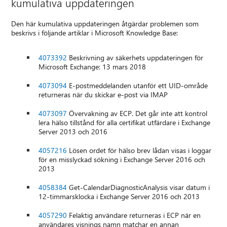
kumulativa uppdateringen
Den här kumulativa uppdateringen åtgärdar problemen som
beskrivs i följande artiklar i Microsoft Knowledge Base:
4073392
Beskrivning av säkerhets uppdateringen för
Microsoft Exchange: 13 mars 2018
4073094
E-postmeddelanden utanför ett UID-område
returneras när du skickar e-post via IMAP
4073097
Övervakning av ECP. Det går inte att kontrol
lera hälso tillstånd för alla certifikat utfärdare i Exchange
Server 2013 och 2016
4057216
Lösen ordet för hälso brev lådan visas i loggar
för en misslyckad sökning i Exchange Server 2016 och
2013
4058384
Get-CalendarDiagnosticAnalysis visar datum i
12-timmarsklocka i Exchange Server 2016 och 2013
4057290
Felaktig användare returneras i ECP när en
användares visnings namn matchar en annan