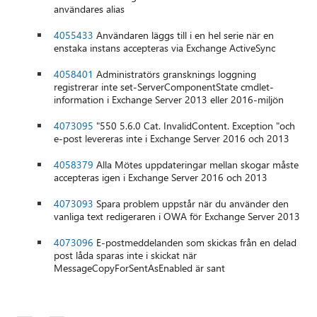
användares alias
4055433
Användaren läggs till i en hel serie när en
enstaka instans accepteras via Exchange ActiveSync
4058401
Administratörs gransknings loggning
registrerar inte set-ServerComponentState cmdlet-
information i Exchange Server 2013 eller 2016-miljön
4073095
"550 5.6.0 Cat. InvalidContent. Exception "och
e-post levereras inte i Exchange Server 2016 och 2013
4058379
Alla Mötes uppdateringar mellan skogar måste
accepteras igen i Exchange Server 2016 och 2013
4073093
Spara problem uppstår när du använder den
vanliga text redigeraren i OWA för Exchange Server 2013
4073096
E-postmeddelanden som skickas från en delad
post låda sparas inte i skickat när
MessageCopyForSentAsEnabled är sant