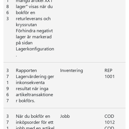
1
mängd artikel XX i
8
lager" visas när du
6
bokför en
3
returleverans och
kryssrutan
Förhindra negativt
lager är markerad
på sidan
Lagerkonfiguration
.
3
Rapporten
Inventering
REP
7
Lagervärdering ger
1001
1
inkonsekventa
9
resultat när inga
6
artikeltransaktione
7
r bokförs.
3
När du bokför en
Jobb
COD
7
inköpsorder för ett
1012
1
jobb med en artikel
COD