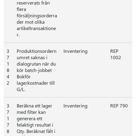
reserverats från
flera
försäljningsorderra
der mot olika
artikeltransaktione
r.
3
Produktionsordern
Inventering
REP
7
umret saknas i
1002
1
dialogrutan när du
8
kör batch-jobbet
4
Bokför
2
lagerkostnader till
G/L.
3
Beräkna ett lager
Inventering
REP 790
7
med filter kan
1
generera ett
7
felaktigt resultat i
8
Qty. Beräknat fält i