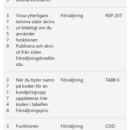
3
Vissa ytterligare
Försäljning
REP 207
7
tomma sidor skrivs
1
ut felaktigt om du
5
använder
7
funktionen
9
Publicera och skriv
ut från sidan
Försäljningskreditn
ota.
3
När du byter namn
Försäljning
TABB 6
7
på koden för en
1
kundprisgrupp
7
uppdateras inte
4
koden i tabellen
8
Försäljningspris.
3
Funktionen
Försäljning
COD