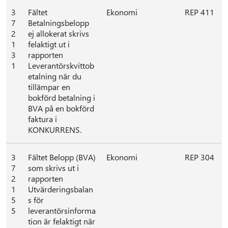
3
Fältet
Ekonomi
REP 411
7
Betalningsbelopp
2
ej allokerat skrivs
1
felaktigt ut i
3
rapporten
1
Leverantörskvittob
etalning när du
tillämpar en
bokförd betalning i
BVA på en bokförd
faktura i
KONKURRENS.
3
Fältet Belopp (BVA)
Ekonomi
REP 304
7
som skrivs ut i
2
rapporten
1
Utvärderingsbalan
5
s för
5
leverantörsinforma
tion är felaktigt när