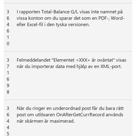
3
I rapporten Total-Balance G/L visas inte namnet på
6
vissa konton om du sparar det som en PDF-, Word-
4
eller Excel-fil i den tyska versionen.
6
1
0
3
Felmeddelandet "Elementet <XXX> är oväntat" visas
7
när du importerar data med hjälp av en XML-port.
1
6
9
8
3
När du ringer en underordnad post får du bara rätt
6
post om utlösaren OnAfterGetCurrRecord används
4
när skärmen är maximerad.
4
5