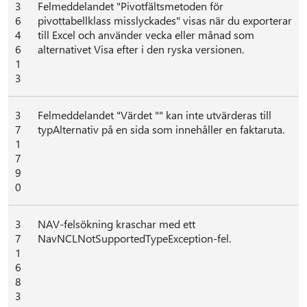
3
Felmeddelandet "Pivotfältsmetoden för
6
pivottabellklass misslyckades" visas när du exporterar
4
till Excel och använder vecka eller månad som
6
alternativet Visa efter i den ryska versionen.
1
3
3
Felmeddelandet "Värdet "" kan inte utvärderas till
7
typAlternativ på en sida som innehåller en faktaruta.
1
7
9
0
3
NAV-felsökning kraschar med ett
7
NavNCLNotSupportedTypeException-fel.
1
6
8
3