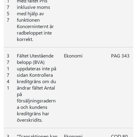
1
med fältet Pris
7
inklusive moms
5
med hjälp av
7
funktionen
Koncerninternt är
radbeloppet inte
korrekt.
3
Fältet Utestående
Ekonomi
PAG 343
7
belopp (BVA)
1
uppdateras inte på
7
sidan Kontrollera
4
kreditgräns om du
1
ändrar fältet Antal
på
försäljningsradern
a och kundens
kreditgräns har
överskridits.
3
"Transaktionen kan
Ekonomi
COD 80