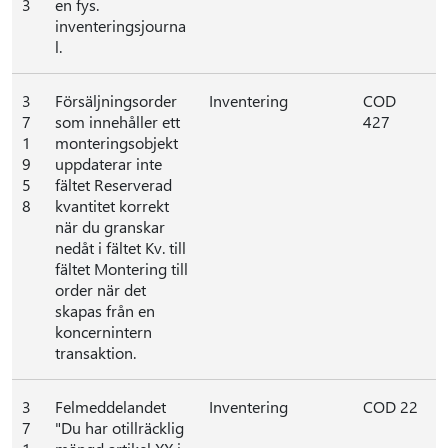
3
en fys.
inventeringsjourna
l.
3
Försäljningsorder
Inventering
COD
7
som innehåller ett
427
1
monteringsobjekt
9
uppdaterar inte
5
fältet Reserverad
8
kvantitet korrekt
när du granskar
nedåt i fältet Kv. till
fältet Montering till
order när det
skapas från en
koncernintern
transaktion.
3
Felmeddelandet
Inventering
COD 22
7
"Du har otillräcklig