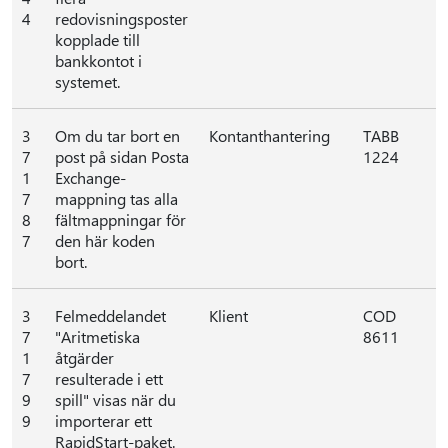
4
redovisningsposter
kopplade till
bankkontot i
systemet.
3
Om du tar bort en
Kontanthantering
TABB
7
post på sidan Posta
1224
1
Exchange-
7
mappning tas alla
8
fältmappningar för
7
den här koden
bort.
3
Felmeddelandet
Klient
COD
7
"Aritmetiska
8611
1
åtgärder
7
resulterade i ett
9
spill" visas när du
9
importerar ett
RapidStart-paket.