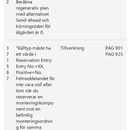
2
Beräkna
regenerativ plan
med alternativet
Send-Ahead och
körningstiden för
åtgärden är 0.
3
"Källtyp måste ha
Tillverkning
PAG 901
7
ett värde i
PAG 925
1
Reservation Entry:
5
Entry No.=XX,
8
Positive=No.
7
Felmeddelandet får
inte vara noll eller
tom när du
reserverar en
monteringskompo
nent mot en
befintlig
monteringsordnin
g för samma