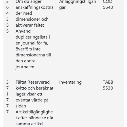
3
Om du anger
Anläggningstillgån
COD
6
anskaffningskostna
gar
5640
4
der med
3
dimensioner och
5
aktiverar fältet
5
Använd
dupliceringslista i
en journal för fa,
överförs inte
dimensionerna till
den andra
journalen.
3
Fältet Reserverad
Inventering
TABB
7
kvitto och beräknat
5530
1
lager visar ett
7
oväntat värde på
7
sidan
7
Artikeltillgänglighe
t efter händelse när
samma artikel