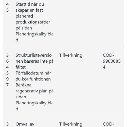
4
Starttid när du
5
skapar en fast
planerad
produktionsorder
på sidan
Planeringskalkylbla
d.
3
Strukturlisteversio
Tillverkning
COD-
6
nen baseras inte på
9900085
4
fältet
4
5
Förfallodatum när
9
du kör funktionen
7
Beräkna
regenerativ plan på
sidan
Planeringskalkylbla
d.
3
Omval av
Tillverkning
COD-