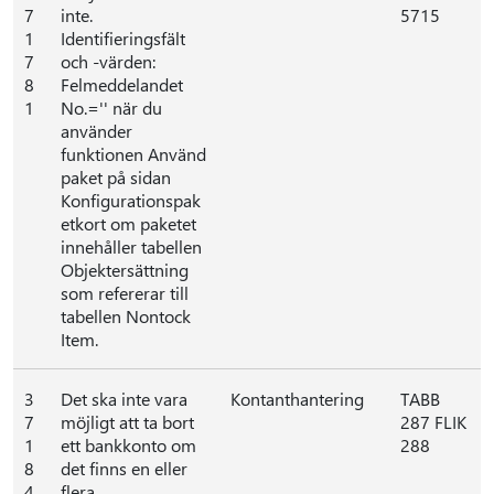
7
inte.
5715
1
Identifieringsfält
7
och -värden:
8
Felmeddelandet
1
No.='' när du
använder
funktionen Använd
paket på sidan
Konfigurationspak
etkort om paketet
innehåller tabellen
Objektersättning
som refererar till
tabellen Nontock
Item.
3
Det ska inte vara
Kontanthantering
TABB
7
möjligt att ta bort
287 FLIK
1
ett bankkonto om
288
8
det finns en eller
4
flera