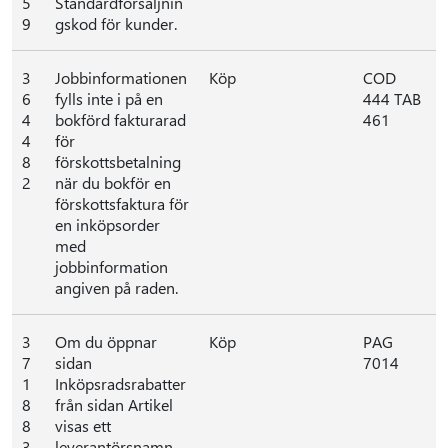
5
Standardförsäljnin
9
gskod för kunder.
3
Jobbinformationen
Köp
COD
6
fylls inte i på en
444 TAB
4
bokförd fakturarad
461
4
för
8
förskottsbetalning
2
när du bokför en
förskottsfaktura för
en inköpsorder
med
jobbinformation
angiven på raden.
3
Om du öppnar
Köp
PAG
7
sidan
7014
1
Inköpsradsrabatter
8
från sidan Artikel
8
visas ett
3
leverantörsnamn.