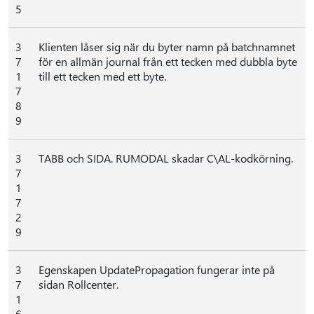
5
3
Klienten låser sig när du byter namn på batchnamnet
7
för en allmän journal från ett tecken med dubbla byte
1
till ett tecken med ett byte.
7
8
9
3
TABB och SIDA. RUMODAL skadar C\AL-kodkörning.
7
1
7
2
9
3
Egenskapen UpdatePropagation fungerar inte på
7
sidan Rollcenter.
1
6