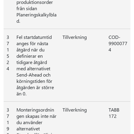
produktionsorder
från sidan
Planeringskalkylbla
d.
3
Fel startdatumtid
Tillverkning
COD-
7
anges för nästa
9900077
1
åtgärd när du
4
5
definierar en
2
tidigare åtgärd
4
med alternativet
Send-Ahead och
körningstiden för
åtgärden är större
än 0.
3
Monteringsordnin
Tillverkning
TABB
7
gen skapas inte när
172
1
du använder
9
alternativet