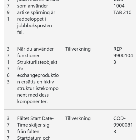
7
som använder
1004
9
artikelspårning är
TAB 210
1
radbeloppet i
jobbboksposten
fel.
3
När du använder
Tillverkning
REP
7
funktionen
9900104
1
Strukturlisteobjekt
3
7
för
6
exchangeproduktio
3
n ersätts en fiktiv
strukturlistekompo
nent med dess
komponenter.
3
Fältet Start Date-
Tillverkning
COD-
7
Time skiljer sig
9900081
1
från fälten
3
7
Startdatum och