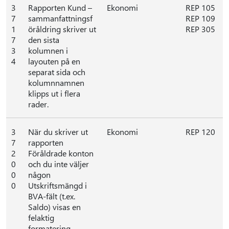
3
Rapporten Kund –
Ekonomi
REP 105
7
sammanfattningsf
REP 109
1
öråldring skriver ut
REP 305
7
den sista
3
kolumnen i
4
layouten på en
separat sida och
kolumnnamnen
klipps ut i flera
rader.
3
När du skriver ut
Ekonomi
REP 120
7
rapporten
2
Föråldrade konton
0
och du inte väljer
0
någon
0
Utskriftsmängd i
BVA-fält (t.ex.
Saldo) visas en
felaktig
formatering.