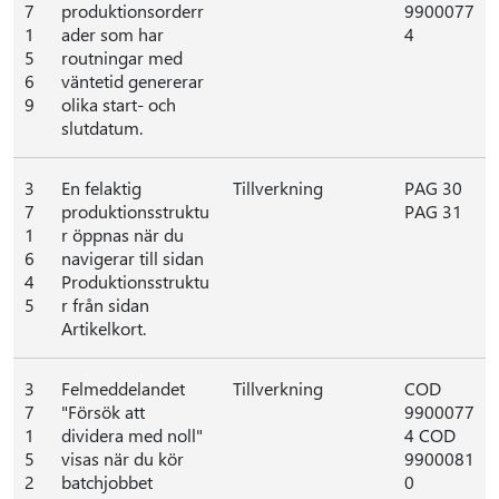
7
produktionsorderr
9900077
1
ader som har
4
5
routningar med
6
väntetid genererar
9
olika start- och
slutdatum.
3
En felaktig
Tillverkning
PAG 30
7
produktionsstruktu
PAG 31
1
r öppnas när du
6
navigerar till sidan
4
Produktionsstruktu
5
r från sidan
Artikelkort.
3
Felmeddelandet
Tillverkning
COD
7
"Försök att
9900077
1
dividera med noll"
4 COD
5
visas när du kör
9900081
2
batchjobbet
0