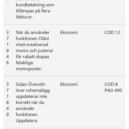
kundbetalning som
tillämpas på flera
fakturor.
3
När du använder
Ekonomi
COD 12
7
funktionen Oläst
1
med orealiserad
8
moms och justerar
4
för rabatt skapas
6
felaktiga
momsposter.
3
Sidan Översikt
Ekonomi
COD 8
7
över schemalägg
PAG 490
1
uppdateras inte
8
korrekt när du
4
använder
9
funktionen
Uppdatera.