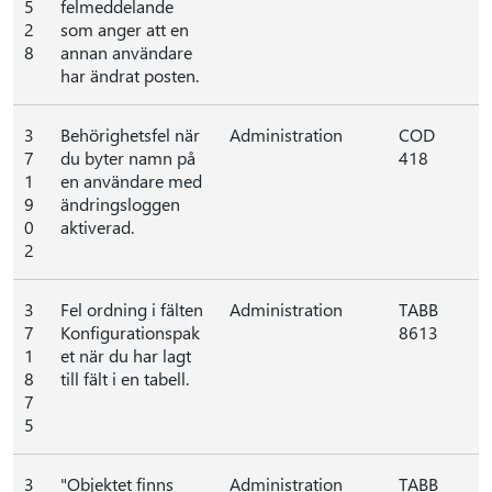
5
felmeddelande
2
som anger att en
8
annan användare
har ändrat posten.
3
Behörighetsfel när
Administration
COD
7
du byter namn på
418
1
en användare med
9
ändringsloggen
0
aktiverad.
2
3
Fel ordning i fälten
Administration
TABB
7
Konfigurationspak
8613
1
et när du har lagt
8
till fält i en tabell.
7
5
3
"Objektet finns
Administration
TABB