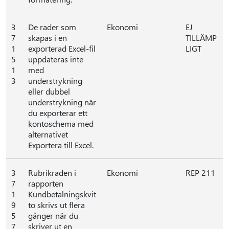
3
De rader som
Ekonomi
EJ
7
skapas i en
TILLÄMP
1
exporterad Excel-fil
LIGT
5
uppdateras inte
1
med
3
understrykning
eller dubbel
understrykning när
du exporterar ett
kontoschema med
alternativet
Exportera till Excel.
3
Rubrikraden i
Ekonomi
REP 211
7
rapporten
1
Kundbetalningskvit
9
to skrivs ut flera
5
gånger när du
7
skriver ut en