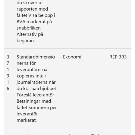
du skriver ut
rapporten med
fältet Visa belopp i
BVA markerat på
snabbfliken
Alternativ på
begäran.
3
Standarddimensio
Ekonomi
REP 393
7
nerna för
1
leverantörerna
9
kopieras inte i
1
journalraderna när
6
du kör batchjobbet
Föreslå leverantör
Betalningar med
fältet Summera per
leverantör
markerat.