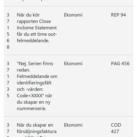
3
När du kör
Ekonomi
REP 94
7
rapporten Close
1
Inclome Statement
5
får du ett time out-
6
felmeddelande.
8
3
"Nej. Serien finns
Ekonomi
PAG 456
7
redan.
1
Felmeddelande om
7
identifieringsfält
3
och -värden:
5
Code=XXXX" när
du skapar en ny
nummerserie.
3
När du skapar en
Ekonomi
COD
7
försäljningsfaktura
427