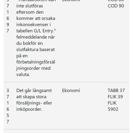
7
inte slutföras
COD 90
1
eftersom den
6
kommer att orsaka
9
inkonsekvenser i
7
tabellen G/L Entry."
felmeddelande när
du bokför en
slutfaktura baserat
på en
förbetalningsförsäl
jningsorder med
valuta.
3
Det går långsamt
Ekonomi
TABB 37
7
att skapa stora
FLIK 39
1
försäljnings- eller
FLIK
6
inköpsorder.
5902
5
7