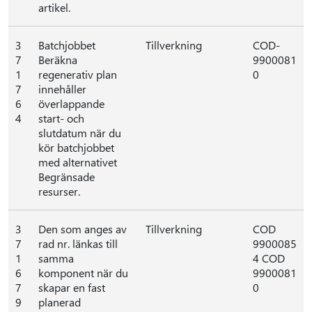
artikel.
3
Batchjobbet
Tillverkning
COD-
7
Beräkna
9900081
1
regenerativ plan
0
7
innehåller
6
överlappande
4
start- och
slutdatum när du
kör batchjobbet
med alternativet
Begränsade
resurser.
3
Den som anges av
Tillverkning
COD
7
rad nr. länkas till
9900085
1
samma
4 COD
6
komponent när du
9900081
7
skapar en fast
0
9
planerad