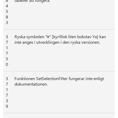
6
tabeller att fungera.
4
5
8
3
3
Ryska symbolen "я" [kyrillisk liten bokstav Ya] kan
7
inte anges i utvecklingen i den ryska versionen.
1
7
5
0
3
Funktionen SetSelectionFilter fungerar inte enligt
7
dokumentationen.
1
7
3
9