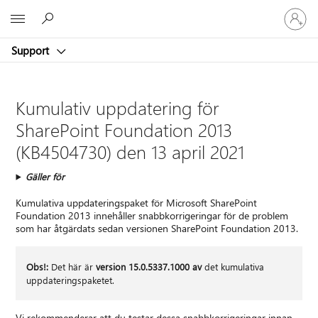
Logga
Microsoft
in
på
Support
ditt
konto
Kumulativ uppdatering för
SharePoint Foundation 2013
(KB4504730) den 13 april 2021
Gäller för
Kumulativa uppdateringspaket för Microsoft SharePoint
Foundation 2013 innehåller snabbkorrigeringar för de problem
som har åtgärdats sedan versionen SharePoint Foundation 2013.
Obs!:
Det här är
version 15.0.5337.1000 av
det kumulativa
uppdateringspaketet.
Vi rekommenderar att du testar dessa snabbkorrigeringar innan