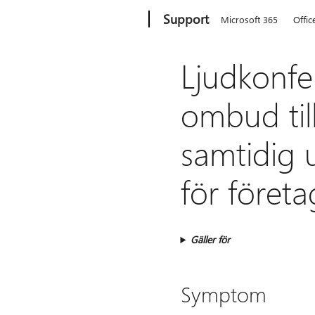
Microsoft
Support
Microsoft 365
Offic
Ljudkonfer
ombud til
samtidig 
för företa
Gäller för
Symptom