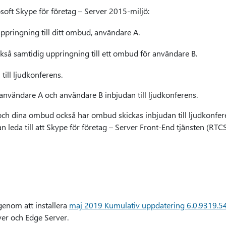
osoft Skype för företag – Server 2015-miljö:
uppringning till ditt ombud, användare A.
så samtidig uppringning till ett ombud för användare B.
till ljudkonferens.
e användare A och användare B inbjudan till ljudkonferens.
dina ombud också har ombud skickas inbjudan till ljudkonferen
n leda till att Skype för företag – Server Front-End tjänsten (RTCS
enom att installera
maj 2019 Kumulativ uppdatering 6.0.9319.5
ver och Edge Server.