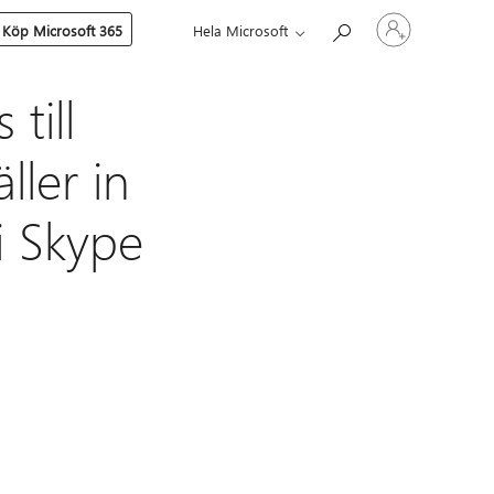
Logga
Köp Microsoft 365
Hela Microsoft
in
på
ditt
konto
till
ler in
i Skype