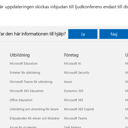
är uppdateringen skickas inbjudan till ljudkonferens endast till di
ar den här informationen till hjälp?
Ja
Nej
Utbildning
Företag
U
Microsoft Education
Microsoft AI
Mi
Enheter för utbildning
Microsoft Security
Mi
Microsoft Teams för utbildning
Azure
St
Microsoft 365 Education
Dynamics 365
M
Office Education
Microsoft 365
M
Utbildning och utveckling för lärare
Microsoft 365 Copilot
Mi
Erbjudanden för elever och föräldrar
Microsoft Teams
P
Azure för studenter
Små företag
Vi