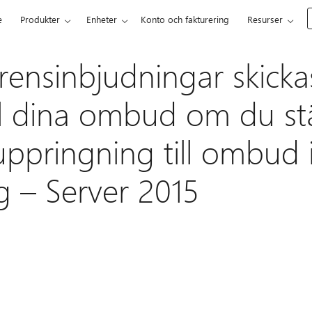
e
Produkter
Enheter
Konto och fakturering
Resurser
ensinbjudningar skickas 
l dina ombud om du stäl
uppringning till ombud 
g – Server 2015