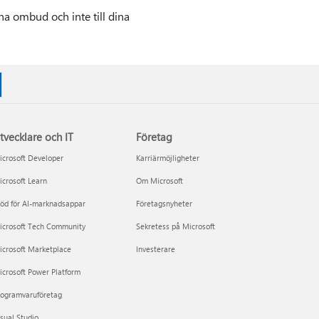
na ombud och inte till dina
tvecklare och IT
Företag
crosoft Developer
Karriärmöjligheter
crosoft Learn
Om Microsoft
öd för AI-marknadsappar
Företagsnyheter
icrosoft Tech Community
Sekretess på Microsoft
icrosoft Marketplace
Investerare
crosoft Power Platform
rogramvaruföretag
sual Studio