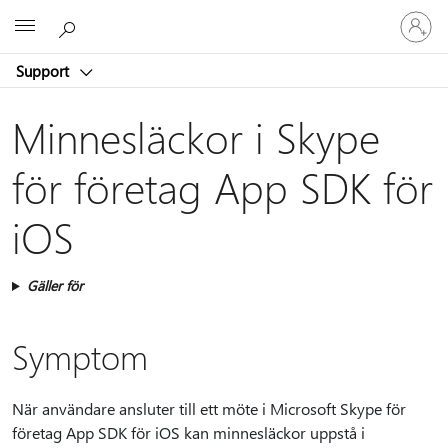
Logga
Microsoft
in
på
Support
ditt
konto
Minnesläckor i Skype
för företag App SDK för
iOS
Gäller för
Symptom
När användare ansluter till ett möte i Microsoft Skype för
företag App SDK för iOS kan minnesläckor uppstå i